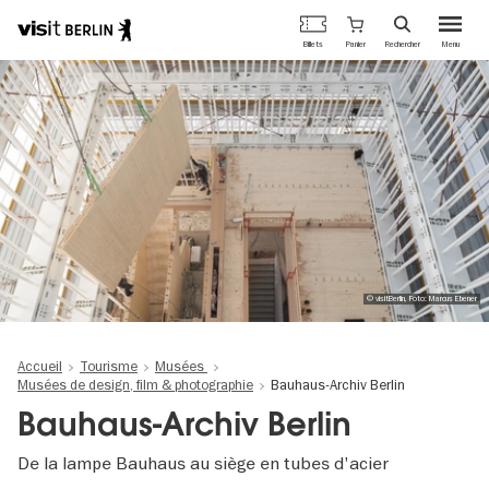
Portail
Panier
Billets
Rechercher
Menu
officiel
Aller
du
au
tourisme
contenu
de
principal
Berlin
© visitBerlin, Foto: Marcus Ebener
Accueil
Tourisme
Musées
Musées de design, film & photographie
Bauhaus-Archiv Berlin
Bauhaus-Archiv Berlin
De la lampe Bauhaus au siège en tubes d'acier