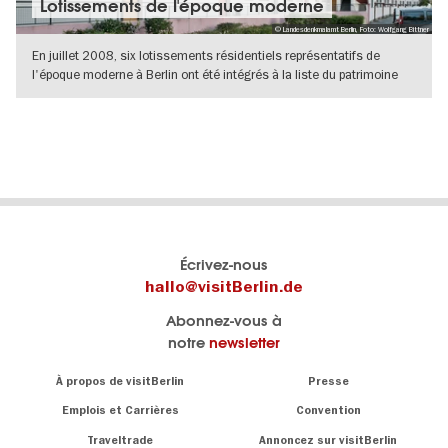
Lotissements de l'époque moderne
© Landesdenkmalamt Berlin, Foto: Wolfgang Bittner
En juillet 2008, six lotissements résidentiels représentatifs de
l'époque moderne à Berlin ont été intégrés à la liste du patrimoine
mondial
VERS L'APERÇU EN DÉTAILS
Le
Blog visitBerlin
Écrivez-nous
portail
Les
hallo@visitBerlin.de
officiel
spécialistes
Abonnez-vous à
de
de
notre
newsletter
Berlin
Berlin
visitBerlin.de
écrivent
Navigation:
À propos de visitBerlin
Presse
ici.
About
Nous connaissons
Berlin et sommes
Emplois et Carrières
Convention
personnellement
Conseils
Traveltrade
Annoncez sur visitBerlin
là pour vous.