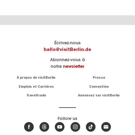
Le
Blog visitBerlin
Écrivez-nous
portail
Les
hallo@visitBerlin.de
officiel
spécialistes
Abonnez-vous à
de
de
notre
newsletter
Berlin
Berlin
visitBerlin.de
écrivent
Navigation:
À propos de visitBerlin
Presse
ici.
About
Nous connaissons
Berlin et sommes
Emplois et Carrières
Convention
personnellement
Conseils
Traveltrade
Annoncez sur visitBerlin
là pour vous.
sur
la
Nous vous
capitale
offrons
Follow us
les
meilleures
Actualités,
offres de
événements
,
voyages
&