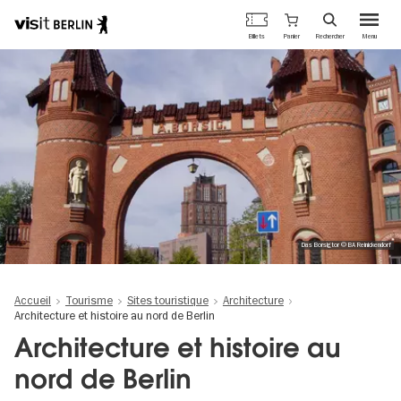
Portail
Panier
Billets
Rechercher
Menu
officiel
Aller
du
au
tourisme
contenu
de
principal
Berlin
Das Borsigtor © BA Reinickendorf
Accueil
Tourisme
Sites touristique
Architecture
Architecture et histoire au nord de Berlin
Architecture et histoire au
nord de Berlin