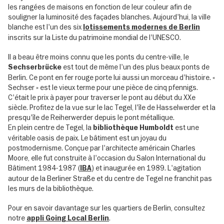
les rangées de maisons en fonction de leur couleur afin de
souligner la luminosité des façades blanches. Aujourd'hui, la ville
blanche est l'un des six
lotissements modernes de Berlin
inscrits sur la Liste du patrimoine mondial de l'UNESCO.
Il a beau être moins connu que les ponts du centre-ville, le
est tout de même l'un des plus beaux ponts de
Sechserbrücke
Berlin. Ce pont en fer rouge porte lui aussi un morceau d'histoire. «
Sechser » est le vieux terme pour une pièce de cinq pfennigs.
C'était le prix à payer pour traverser le pont au début du XXe
siècle. Profitez de la vue sur le lac Tegel, l'île de Hasselwerder et la
presqu'île de Reiherwerder depuis le pont métallique.
En plein centre de Tegel, la
est une
bibliothèque Humboldt
véritable oasis de paix. Le bâtiment est un joyau du
postmodernisme. Conçue par l'architecte américain Charles
Moore, elle fut construite à l'occasion du Salon International du
Bâtiment 1984-1987 (
) et inaugurée en 1989. L'agitation
IBA
autour de la Berliner Straße et du centre de Tegel ne franchit pas
les murs de la bibliothèque.
Pour en savoir davantage sur les quartiers de Berlin, consultez
notre
.
appli Going Local Berlin