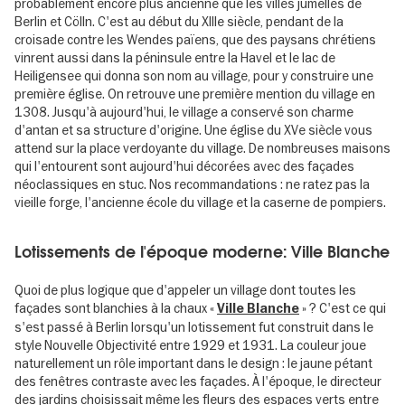
probablement encore plus ancienne que les villes jumelles de
Berlin et Cölln. C'est au début du XIIIe siècle, pendant de la
croisade contre les Wendes païens, que des paysans chrétiens
vinrent aussi dans la péninsule entre la Havel et le lac de
Heiligensee qui donna son nom au village, pour y construire une
première église. On retrouve une première mention du village en
1308. Jusqu'à aujourd'hui, le village a conservé son charme
d'antan et sa structure d'origine. Une église du XVe siècle vous
attend sur la place verdoyante du village. De nombreuses maisons
qui l'entourent sont aujourd'hui décorées avec des façades
néoclassiques en stuc. Nos recommandations : ne ratez pas la
vieille forge, l'ancienne école du village et la caserne de pompiers.
Lotissements de l'époque moderne: Ville Blanche
Quoi de plus logique que d'appeler un village dont toutes les
façades sont blanchies à la chaux «
» ? C'est ce qui
Ville Blanche
s'est passé à Berlin lorsqu'un lotissement fut construit dans le
style Nouvelle Objectivité entre 1929 et 1931. La couleur joue
naturellement un rôle important dans le design : le jaune pétant
des fenêtres contraste avec les façades. À l'époque, le directeur
des jardins choisissait même les fleurs des espaces verts entre