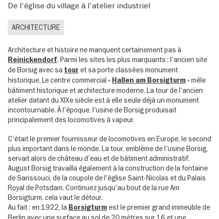
De l'église du village à l'atelier industriel
ARCHITECTURE
Architecture et histoire ne manquent certainement pas à
. Parmi les sites les plus marquants : l'ancien site
Reinickendorf
de Borsig avec sa
et sa porte classées monument
tour
historique. Le centre commercial «
» mêle
Hallen am Borsigturm
bâtiment historique et architecture moderne. La tour de l'ancien
atelier datant du XIXe siècle est à elle seule déjà un monument
incontournable. À l'époque, l'usine de Borsig produisait
principalement des locomotives à vapeur.
C'était le premier fournisseur de locomotives en Europe, le second
plus important dans le monde. La tour, emblème de l'usine Borsig,
servait alors de château d'eau et de bâtiment administratif.
August Borsig travailla également à la construction de la fontaine
de Sanssouci, de la coupole de l'église Saint-Nicolas et du Palais
Royal de Potsdam. Continuez jusqu'au bout de la rue Am
Borsigturm, cela vaut le détour.
Au fait : en 1922, la
est le premier grand immeuble de
Borsigturm
Berlin avec une surface au sol de 20 mètres sur 16 et une