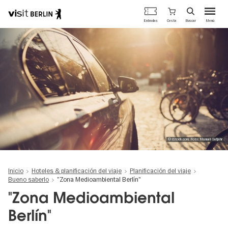
Portal
Cesta
Entradas
Buscar
Menú
oficial
Pasar
de
al
turismo
contenido
de
principal
Berlín
© iStock.com, Foto: Manuel Gutjahr
Inicio
Hoteles & planificación del viaje
Planificación del viaje
Bueno saberlo
"Zona Medioambiental Berlín"
"Zona Medioambiental
Berlín"