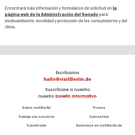
Encontrará más información y formularios de solicitud en
la
para
página web de la Administración del Senado
medioambiente, movilidad y protección de los consumidores y del
clima.
El
visitBerlin-Blog
Escríbanos
portal
Aquí
hallo@visitBerlin.de
de
publican
Suscríbase a nuestro
viajes
los
nuestro
boletín informativo
oficial
Berlin-
de
Insider.
Navigation:
Sobre visitBerlin
Prensa
Berlin
About
visitBerlin.de
Trabaje con nosotros
Convention
Consejos
únicos
Conocemos
Traveltrade
Anúnciese en visitBerlin.de
para
Berlín y
toda
estamos