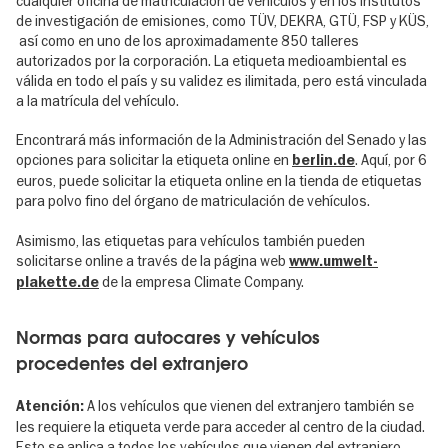
cualquier oficina de matriculación de vehículos y en los institutos
de investigación de emisiones, como TÜV, DEKRA, GTÜ, FSP y KÜS,
así como en uno de los aproximadamente 850 talleres
autorizados por la corporación. La etiqueta medioambiental es
válida en todo el país y su validez es ilimitada, pero está vinculada
a la matrícula del vehículo.
Encontrará más información de la Administración del Senado y las
opciones para solicitar la etiqueta online en
. Aquí, por 6
berlin.de
euros, puede solicitar la etiqueta online en la tienda de etiquetas
para polvo fino del órgano de matriculación de vehículos.
Asimismo, las etiquetas para vehículos también pueden
solicitarse online a través de la página web
www.umwelt-
de la empresa Climate Company.
plakette.de
Normas para autocares y vehículos
procedentes del extranjero
A los vehículos que vienen del extranjero también se
Atención:
les requiere la etiqueta verde para acceder al centro de la ciudad.
Esto se aplica a todos los vehículos que vienen del extranjero,