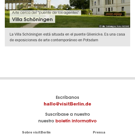
Arte cerca del "puente de los agentes"
Villa Schöningen
© Villa Schöningen, Foto: NOSHE
La Villa Schöningen está situada en el puente Glienicke. Es una casa
de exposiciones de arte contemporáneo en Potsdam
IR A VISTA DE DETALLES
El
visitBerlin-Blog
Escríbanos
portal
Aquí
hallo@visitBerlin.de
de
publican
Suscríbase a nuestro
viajes
los
nuestro
boletín informativo
oficial
Berlin-
de
Insider.
Navigation:
Sobre visitBerlin
Prensa
Berlin
About