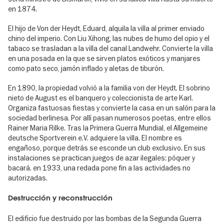
en 1874.
El hijo de Von der Heydt, Eduard, alquila la villa al primer enviado
chino del imperio. Con Liu Xihong, las nubes de humo del opio y el
tabaco se trasladan a la villa del canal Landwehr. Convierte la villa
en una posada en la que se sirven platos exóticos y manjares
como pato seco, jamón inflado y aletas de tiburón.
En 1890, la propiedad volvió a la familia von der Heydt. El sobrino
nieto de August es el banquero y coleccionista de arte Karl.
Organiza fastuosas fiestas y convierte la casa en un salón para la
sociedad berlinesa. Por allí pasan numerosos poetas, entre ellos
Rainer Maria Rilke. Tras la Primera Guerra Mundial, el Allgemeine
deutsche Sportverein e.V. adquiere la villa. El nombre es
engañoso, porque detrás se esconde un club exclusivo. En sus
instalaciones se practican juegos de azar ilegales: póquer y
bacará. en 1933, una redada pone fin a las actividades no
autorizadas.
Destrucción y reconstrucción
El edificio fue destruido por las bombas de la Segunda Guerra