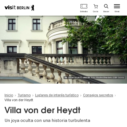
Portal
Cesta
Entradas
Buscar
Menú
oficial
Pasar
de
al
turismo
contenido
de
principal
Berlín
Villa von der Heydt © wikimedia, Foto: Manfred Brueckels (CCBY SA3-0)
Inicio
Turismo
Lugares de interés turístico
Consejos secretos
Villa von der Heydt
Villa von der Heydt
Un joya oculta con una historia turbulenta