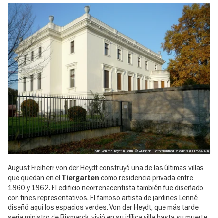
Villa von der Heydt in Berlin, © wikimedia, Foto:Manfred Brueckels (CCBY-SA3-0)
August Freiherr von der Heydt construyó una de las últimas villas
que quedan en el
como residencia privada entre
Tiergarten
1860 y 1862. El edificio neorrenacentista también fue diseñado
con fines representativos. El famoso artista de jardines Lenné
diseñó aquí los espacios verdes. Von der Heydt, que más tarde
sería ministro de Bismarck, vivió en su idílica villa hasta su muerte