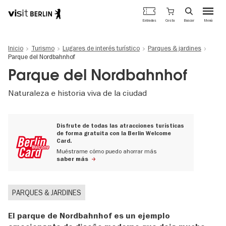
Portal
Cesta
Entradas
Buscar
Menú
oficial
Pasar
de
al
turismo
Inicio
Turismo
Lugares de interés turístico
Parques & jardines
contenido
de
Parque del Nordbahnhof
principal
Berlín
Parque del Nordbahnhof
Naturaleza e historia viva de la ciudad
Disfrute de todas las atracciones turísticas
de forma gratuita con la Berlin Welcome
Card.
Muéstrame cómo puedo ahorrar más
saber más
PARQUES & JARDINES
El parque de Nordbahnhof es un ejemplo