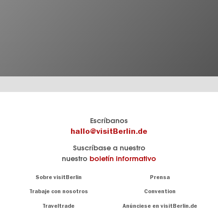
El
visitBerlin-Blog
Escríbanos
portal
Aquí
hallo@visitBerlin.de
de
publican
Suscríbase a nuestro
viajes
los
nuestro
boletín informativo
oficial
Berlin-
de
Insider.
Navigation:
Sobre visitBerlin
Prensa
Berlin
About
visitBerlin.de
Trabaje con nosotros
Convention
Consejos
únicos
Conocemos
Traveltrade
Anúnciese en visitBerlin.de
para
Berlín y