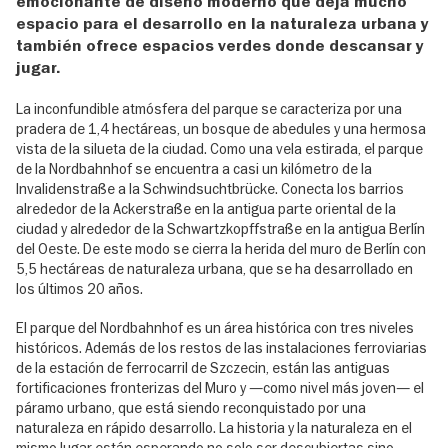
emocionante de diseño moderno que deja mucho
espacio para el desarrollo en la naturaleza urbana y
también ofrece espacios verdes donde descansar y
jugar.
La inconfundible atmósfera del parque se caracteriza por una
pradera de 1,4 hectáreas, un bosque de abedules y una hermosa
vista de la silueta de la ciudad. Como una vela estirada, el parque
de la Nordbahnhof se encuentra a casi un kilómetro de la
Invalidenstraße a la Schwindsuchtbrücke. Conecta los barrios
alrededor de la Ackerstraße en la antigua parte oriental de la
ciudad y alrededor de la Schwartzkopffstraße en la antigua Berlín
del Oeste. De este modo se cierra la herida del muro de Berlín con
5,5 hectáreas de naturaleza urbana, que se ha desarrollado en
los últimos 20 años.
El parque del Nordbahnhof es un área histórica con tres niveles
históricos. Además de los restos de las instalaciones ferroviarias
de la estación de ferrocarril de Szczecin, están las antiguas
fortificaciones fronterizas del Muro y —como nivel más joven— el
páramo urbano, que está siendo reconquistado por una
naturaleza en rápido desarrollo. La historia y la naturaleza en el
mismo lugar están esperando no solo ser descubiertas sino