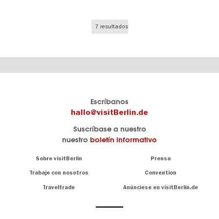
7 resultados
El
visitBerlin-Blog
Escríbanos
portal
Aquí
hallo@visitBerlin.de
de
publican
Suscríbase a nuestro
viajes
los
nuestro
boletín informativo
oficial
Berlin-
de
Insider.
Navigation:
Sobre visitBerlin
Prensa
Berlin
About
visitBerlin.de
Trabaje con nosotros
Convention
Consejos
únicos
Conocemos
Traveltrade
Anúnciese en visitBerlin.de
para
Berlín y
toda
estamos
a
la
su