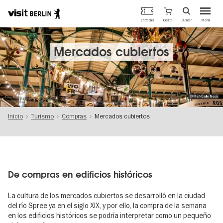
Portal
Cesta
Entradas
Buscar
Menú
oficial
Pasar
de
al
turismo
contenido
Mercados cubiertos
de
principal
Berlín
© Markthalle Neun
Inicio
Turismo
Compras
Mercados cubiertos
De compras en edificios históricos
La cultura de los mercados cubiertos se desarrolló en la ciudad
del río Spree ya en el siglo XIX, y por ello, la compra de la semana
en los edificios históricos se podría interpretar como un pequeño