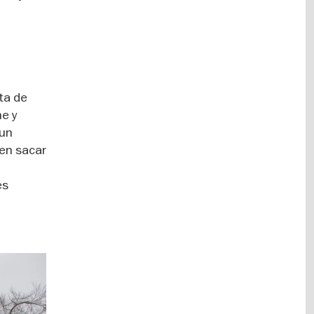
ta de
ne y
 un
den sacar
es