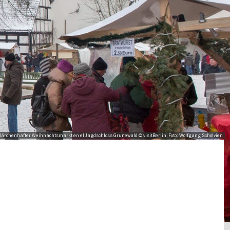
ärchenhafter Weihnachtsmarkt en el Jagdschloss Grunewald © visitBerlin, Foto: Wolfgang Scholvien