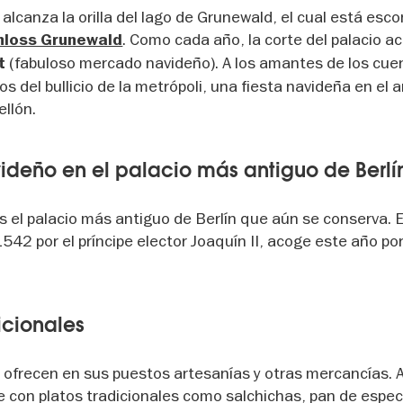
lcanza la orilla del lago de Grunewald, el cual está esc
. Como cada año, la corte del palacio a
hloss Grunewald
(fabuloso mercado navideño). A los amantes de los cue
kt
os del bullicio de la metrópoli, una fiesta navideña en el
ellón.
deño en el palacio más antiguo de Berlí
 el palacio más antiguo de Berlín que aún se conserva. E
542 por el príncipe elector Joaquín II, acoge este año po
icionales
e ofrecen en sus puestos artesanías y otras mercancías. A
nte con platos tradicionales como salchichas, pan de espec