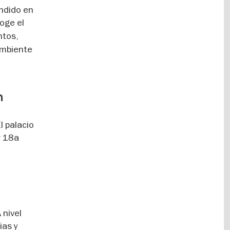
ondido en
coge el
ntos,
 ambiente
n
l palacio
r 18a
 nivel
ias y