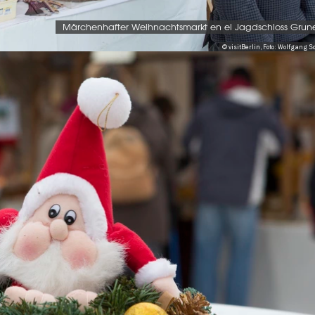
Märchenhafter Weihnachtsmarkt en el Jagdschloss Gru
© visitBerlin, Foto: Wolfgang S