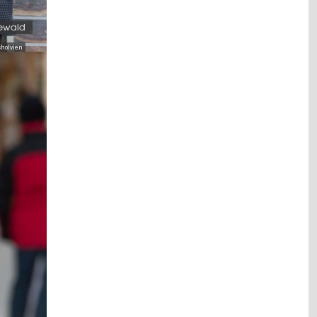
newald
cholvien