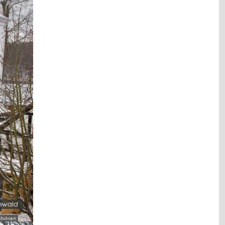
newald
cholvien