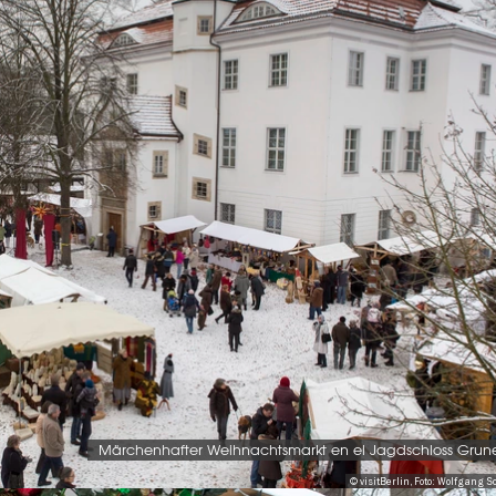
Märchenhafter Weihnachtsmarkt en el Jagdschloss Gru
© visitBerlin, Foto: Wolfgang S