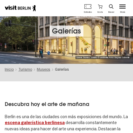
Portal
Cesta
Entradas
Buscar
Menú
oficial
Pasar
de
al
turismo
contenido
Galerías
de
principal
Berlín
Galerie Thomas Schulte © visitBerlin, Foto: Dagmar Schwelle
Inicio
Turismo
Museos
Galerías
Descubra hoy el arte de mañana
Berlín es una de las ciudades con más exposiciones del mundo. La
desarrolla constantemente
escena galerística berlinesa
nuevas ideas para hacer del arte una experiencia. Destacan la