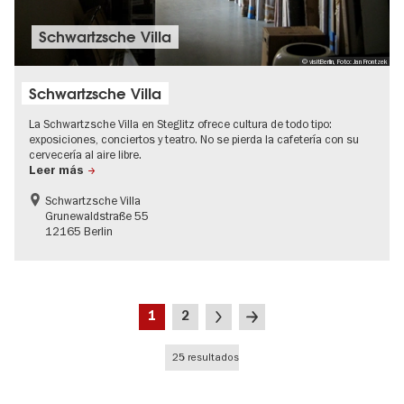
Schwartzsche Villa
© visitBerlin, Foto: Jan Frontzek
Schwartzsche Villa
La Schwartzsche Villa en Steglitz ofrece cultura de todo tipo:
exposiciones, conciertos y teatro. No se pierda la cafetería con su
cervecería al aire libre.
Leer más
Schwartzsche Villa
Grunewaldstraße 55
12165 Berlin
Paginación
Página
Página
Siguiente
Última
1
2
actual
página
página
25 resultados