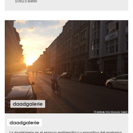
10623 Berlin
daadgalerie
© visitBerlin, Foto: Maxi-Lena Schuleit
daadgalerie
La daadgalerie es el espacio emblemático y expositivo del programa