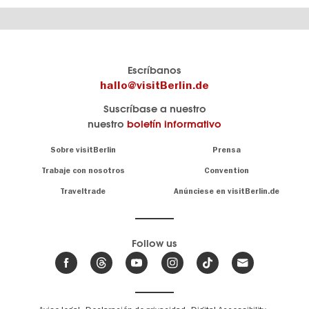
El
visitBerlin-Blog
Escríbanos
portal
Aquí
hallo@visitBerlin.de
de
publican
Suscríbase a nuestro
viajes
los
nuestro
boletín informativo
oficial
Berlin-
de
Insider.
Navigation:
Sobre visitBerlin
Prensa
Berlin
About
visitBerlin.de
Trabaje con nosotros
Convention
Consejos
únicos
Conocemos
Traveltrade
Anúnciese en visitBerlin.de
para
Berlín y
toda
estamos
a
la
su
.
capital
disposición
Follow us
Le
Noticias
ofrecemos
de
ofertas
Berlín,
,
de viaje
eventos