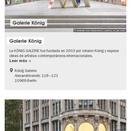
Galerie König
© visitBerlin, Foto: Roman Maerz_courtesy_of_the_artist
Galerie König
La KÖNIG GALERIE fue fundada en 2002 por Johann König y expone
obras de artistas contemporáneos internacionales.
Leer más
König Galerie
Alexandrinenstr. 118–121
10969 Berlin