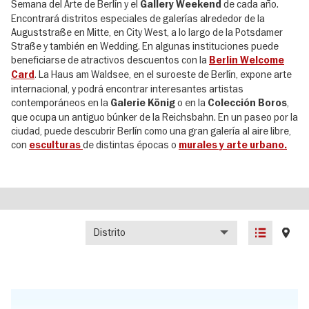
Semana del Arte de Berlín y el
de cada año.
Gallery Weekend
Encontrará distritos especiales de galerías alrededor de la
Auguststraße en Mitte, en City West, a lo largo de la Potsdamer
Straße y también en Wedding. En algunas instituciones puede
beneficiarse de atractivos descuentos con la
Berlin Welcome
. La Haus am Waldsee, en el suroeste de Berlín, expone arte
Card
internacional, y podrá encontrar interesantes artistas
contemporáneos en la
o en la
,
Galerie König
Colección Boros
que ocupa un antiguo búnker de la Reichsbahn. En un paseo por la
ciudad, puede descubrir Berlín como una gran galería al aire libre,
con
de distintas épocas o
esculturas
murales y arte urbano.
Distrito
List
Map
view
view