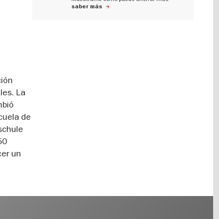
saber más
ción
les. La
mbió
cuela de
schule
50
cer un