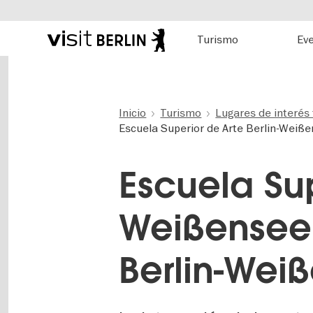
Hauptnavigation
Turismo
Ev
Portal
oficial
Pasar
de
al
turismo
contenido
de
principal
Inicio
Turismo
Lugares de interés 
Berlín
Escuela Superior de Arte Berlin-Weiß
Escuela Sup
Weißensee
Berlin-Wei