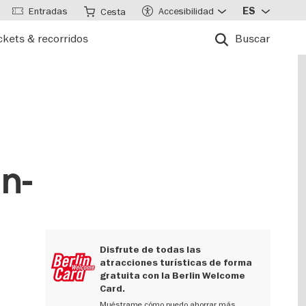
Entradas
Accesibilidad
ES
Cesta
ckets & recorridos
Buscar
n-
e
Disfrute de todas las
atracciones turísticas de forma
gratuita con la Berlin Welcome
Card.
Muéstrame cómo puedo ahorrar más