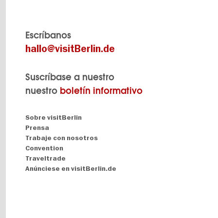
Escríbanos
hallo@visitBerlin.de
Suscríbase a nuestro
nuestro
boletín informativo
Navigation:
Sobre visitBerlin
About
Prensa
Trabaje con nosotros
Convention
Traveltrade
Anúnciese en visitBerlin.de