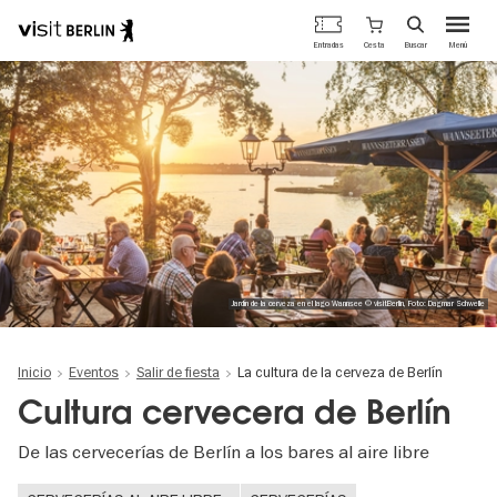
Portal
Cesta
Entradas
Buscar
Menú
oficial
Pasar
de
al
turismo
contenido
de
principal
Berlín
Jardín de la cerveza en el lago Wannsee © visitBerlin, Foto: Dagmar Schwelle
Inicio
Eventos
Salir de fiesta
La cultura de la cerveza de Berlín
Cultura cervecera de Berlín
De las cervecerías de Berlín a los bares al aire libre