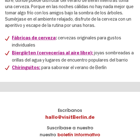
libre, donde puede disfrutar del verano de Berlín mientras toma
una cerveza. Porque en las noches cálidas no hay nada mejor que
tomar algo frío con los amigos bajo la sombra de los árboles.
Sumérjase en el ambiente relajado, disfrute de la cerveza con un
aperitivo y escape de la rutina por unas horas.
cervezas originales para gustos
Fábricas de cerveza
:
individuales
joyas sombreadas a
Biergärten
(cervecerías al aire libre)
:
orillas del agua y lugares de encuentro populares del barrio
para saborear el verano de Berlín
Chiringuitos:
El
visitBerlin-Blog
Escríbanos
portal
Aquí
hallo@visitBerlin.de
de
publican
Suscríbase a nuestro
viajes
los
nuestro
boletín informativo
oficial
Berlin-