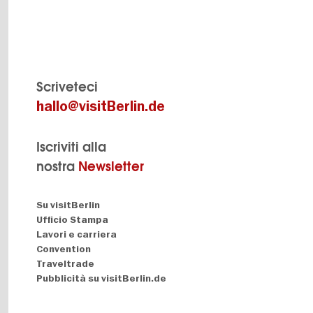
Scriveteci
hallo@visitBerlin.de
Iscriviti alla
nostra
Newsletter
Navigation:
Su visitBerlin
About
Ufficio Stampa
Lavori e carriera
Convention
Traveltrade
Pubblicità su visitBerlin.de