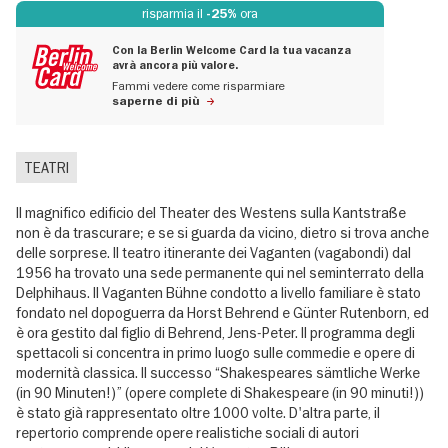
risparmia il
ora
-25%
Con la Berlin Welcome Card la tua vacanza
avrà ancora più valore.
Fammi vedere come risparmiare
saperne di più
TEATRI
Il magnifico edificio del Theater des Westens sulla Kantstraße
non è da trascurare; e se si guarda da vicino, dietro si trova anche
delle sorprese. Il teatro itinerante dei Vaganten (vagabondi) dal
1956 ha trovato una sede permanente qui nel seminterrato della
Delphihaus. Il Vaganten Bühne condotto a livello familiare è stato
fondato nel dopoguerra da Horst Behrend e Günter Rutenborn, ed
è ora gestito dal figlio di Behrend, Jens-Peter. Il programma degli
spettacoli si concentra in primo luogo sulle commedie e opere di
modernità classica. Il successo “Shakespeares sämtliche Werke
(in 90 Minuten!)” (opere complete di Shakespeare (in 90 minuti!))
è stato già rappresentato oltre 1000 volte. D'altra parte, il
repertorio comprende opere realistiche sociali di autori