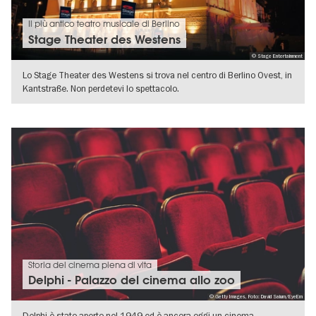
Il più antico teatro musicale di Berlino
Stage Theater des Westens
© Stage Entertainment
Lo Stage Theater des Westens si trova nel centro di Berlino Ovest, in
Kantstraße. Non perdetevi lo spettacolo.
VISUALIZZA DETTAGLI
Storia del cinema piena di vita
Delphi - Palazzo del cinema allo zoo
© Getty Images, Foto: David Saium/EyeEm
Delphi è stato aperto nel 1949 ed è ancora oggi un cinema