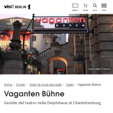
Portale
Carrello
Biglietti
Cerca
Menu
ufficiale
Salta
del
al
turismo
contenuto
di
principale
Berlino
Vaganten Bühne © Vaganten
Home
Eventi
Teatri & locali principali
Teatri
Vaganten Bühne
Vaganten Bühne
Gioiello del teatro nella Delphihaus di Charlottenburg