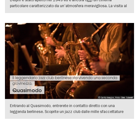
particolare caratterizzato da un'atmosfera meravigliosa. La visita al
cinema qui è
VISUALIZZA DETTAGLI
Il leggendario jazz club berlinese sta vivendo una seconda
giovinezza.
Quasimodo
© Getty Images, Foto: Chris Schmidt
Entrando al Quasimodo, entrerete in contatto diretto con una
leggenda berlinese. Scoprite un jazz club dalle mille sfaccettature
musicali.
VISUALIZZA DETTAGLI