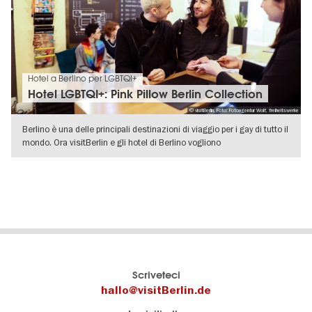
Hotel a Berlino per LGBTQI+
Hotel LGBTQI+: Pink Pillow Berlin Collection
© visitBerlin, Foto: Fotoagentur Wolf, freiheitswerke
Berlino è una delle principali destinazioni di viaggio per i gay di tutto il
mondo. Ora visitBerlin e gli hotel di Berlino vogliono
VISUALIZZA DETTAGLI
Il
visitBerlin-Blog
Scriveteci
portale
Qui
hallo@visitBerlin.de
turistico
scrivono