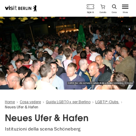
Portale
Carrello
Biglietti
Cerca
Menu
ufficiale
Salta
del
al
turismo
contenuto
di
principale
Berlino
HAFEN Bar: vita notturna e cultura di club a Berlino Schöneberg © Hafen
Home
Cosa vedere
Guida LGBTQ+ per Berlino
LGBTI*-Clubs
Neues Ufer & Hafen
Neues Ufer & Hafen
Istituzioni della scena Schöneberg