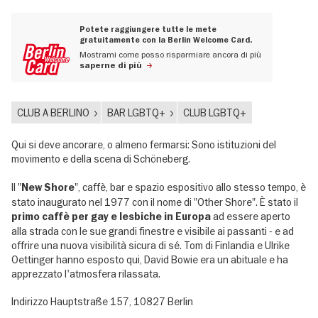
Potete raggiungere tutte le mete
gratuitamente con la Berlin Welcome Card.
Mostrami come posso risparmiare ancora di più
saperne di più
CLUB A BERLINO
BAR LGBTQ+
CLUB LGBTQ+
Qui si deve ancorare, o almeno fermarsi: Sono istituzioni del
movimento e della scena di Schöneberg.
Il "
", caffè, bar e spazio espositivo allo stesso tempo, è
New Shore
stato inaugurato nel 1977 con il nome di "Other Shore". È stato il
ad essere aperto
primo caffè per gay e lesbiche in Europa
alla strada con le sue grandi finestre e visibile ai passanti - e ad
offrire una nuova visibilità sicura di sé. Tom di Finlandia e Ulrike
Oettinger hanno esposto qui, David Bowie era un abituale e ha
apprezzato l'atmosfera rilassata.
Indirizzo Hauptstraße 157, 10827 Berlin