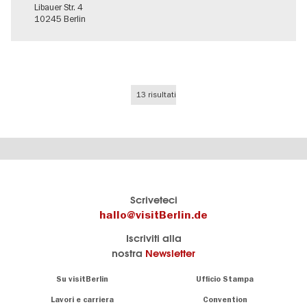
Libauer Str. 4
10245 Berlin
13 risultati
Il
visitBerlin-Blog
Scriveteci
portale
Qui
hallo@visitBerlin.de
turistico
scrivono
Iscriviti alla
ufficiale
gli
nostra
Newsletter
di
esperti
Berlino
di
Navigation:
Su visitBerlin
Ufficio Stampa
Berlino
About
Conosciamo
Berlino e siamo
Lavori e carriera
Convention