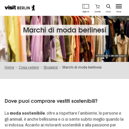
Portale
Carrello
Biglietti
Cerca
Menu
ufficiale
Salta
del
al
turismo
contenuto
Marchi di moda berlinesi
di
principale
Berlino
© GettyImages; Bild: Mint Images
Home
Cosa vedere
Shopping
Marchi di moda berlinesi
Dove puoi comprare vestiti sostenibili?
La
, oltre a rispettare l'ambiente, le persone e
moda sostenibile
gli animali, è anche bellissima e ci si sente subito meglio quando la
si indossa. Accanto ai ristoranti sostenibili e alla passione per