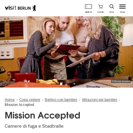
Portale
Carrello
Biglietti
Cerca
Menu
ufficiale
Salta
del
al
turismo
contenuto
di
principale
Berlino
© Mission Accepted
Home
Cosa vedere
Berlino con bambini
Attrazioni per bambini
Mission Accepted
Mission Accepted
Camere di fuga e Stadtralle