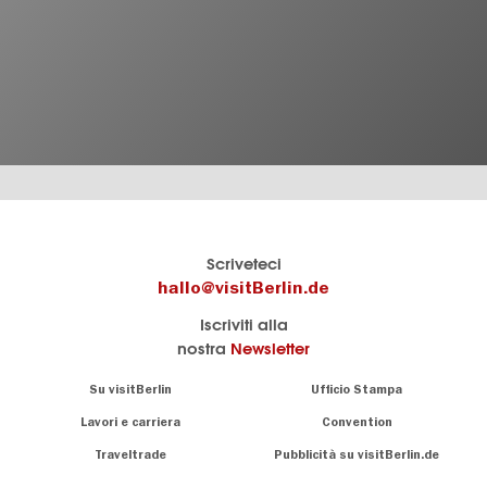
Berlins
visitBerlin-Blog
Scriveteci
offizielles
Qui
hallo@visitBerlin.de
Reiseportal
scrivono
Iscriviti alla
visitBerlin.de
gli
nostra
Newsletter
esperti
Wir kennen
di
Berlin und
Navigation:
Su visitBerlin
Ufficio Stampa
sind
Berlino
About
persönlich
Lavori e carriera
Convention
für Sie da.
Consigli
Traveltrade
Pubblicità su visitBerlin.de
speciali
Wir bieten Ihnen