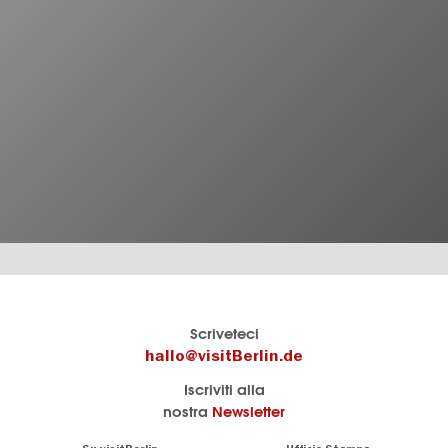
Berlins
visitBerlin-Blog
Scriveteci
offizielles
Qui
hallo@visitBerlin.de
Reiseportal
scrivono
Iscriviti alla
visitBerlin.de
gli
nostra
Newsletter
esperti
Wir kennen
di
Berlin und
Navigation: