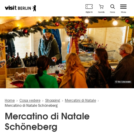
Portale
Carrello
Biglietti
Cerca
Menu
ufficiale
Salta
del
al
turismo
contenuto
di
principale
Berlino
© Tim Schemmink
Home
Cosa vedere
Shopping
Mercatini di Natale
Mercatino di Natale Schöneberg
Mercatino di Natale
Schöneberg