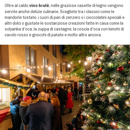
Oltre al caldo
, nelle graziose casette di legno vengono
vino brulè
servite anche delizie culinarie. Scegliete tra i classici come le
mandorle tostate, i cuori di pan di zenzero o i cioccolatini speciali e
altri dolci o gustate le sostanziose creazioni fatte in casa come la
solyanka d'oca, la zuppa di castagne, la coscia d'oca con kimchi di
cavolo rosso e gnocchi di patate e molto altro ancora.
Image
gallery
© Tim Schemmink