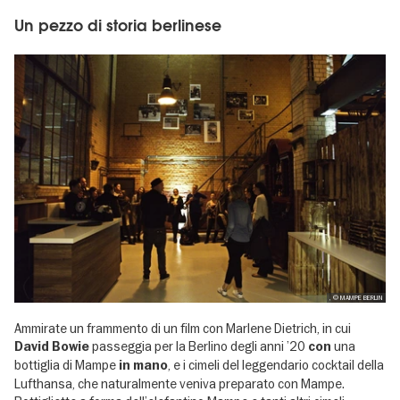
Un pezzo di storia berlinese
, © MAMPE BERLIN
Ammirate un frammento di un film con Marlene Dietrich, in cui
passeggia per la Berlino degli anni ’20
una
David Bowie
con
bottiglia di Mampe
, e i cimeli del leggendario cocktail della
in mano
Lufthansa, che naturalmente veniva preparato con Mampe.