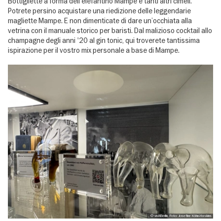
Bottigliette a forma dell’elefantino Mampe e tanti altri cimeli.
Potrete persino acquistare una riedizione delle leggendarie
magliette Mampe. E non dimenticate di dare un’occhiata alla
vetrina con il manuale storico per baristi. Dal malizioso cocktail allo
champagne degli anni '20 al gin tonic, qui troverete tantissima
ispirazione per il vostro mix personale a base di Mampe.
, © visitBerlin, Foto: Josefine Köhn-Haskins