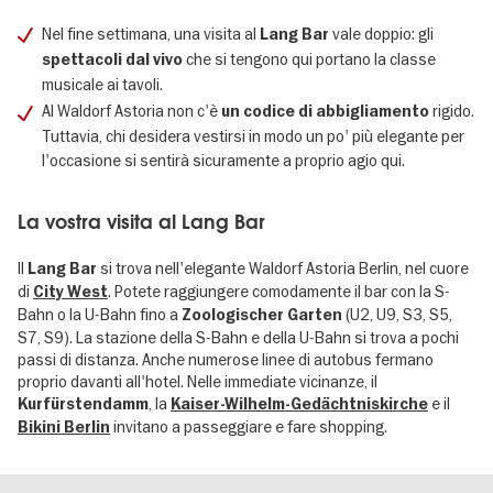
Nel fine settimana, una visita al
vale doppio: gli
Lang Bar
che si tengono qui portano la classe
spettacoli dal vivo
musicale ai tavoli.
Al Waldorf Astoria non c'è
rigido.
un codice di abbigliamento
Tuttavia, chi desidera vestirsi in modo un po' più elegante per
l'occasione si sentirà sicuramente a proprio agio qui.
La vostra visita al Lang Bar
Il
si trova nell'elegante Waldorf Astoria Berlin, nel cuore
Lang Bar
di
. Potete raggiungere comodamente il bar con la S-
City West
Bahn o la U-Bahn fino a
(U2, U9, S3, S5,
Zoologischer Garten
S7, S9). La stazione della S-Bahn e della U-Bahn si trova a pochi
passi di distanza. Anche numerose linee di autobus fermano
proprio davanti all'hotel. Nelle immediate vicinanze, il
, la
e il
Kurfürstendamm
Kaiser-Wilhelm-Gedächtniskirche
invitano a passeggiare e fare shopping.
Bikini Berlin