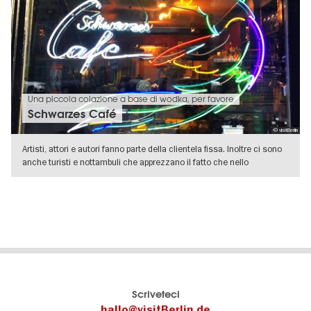
Una piccola colazione a base di wodka, per favore
Schwarzes Café
© visitBerlin
Artisti, attori e autori fanno parte della clientela fissa. Inoltre ci sono
anche turisti e nottambuli che apprezzano il fatto che nello
VISUALIZZA DETTAGLI
Il
visitBerlin-Blog
Scriveteci
portale
Qui
hallo@visitBerlin.de