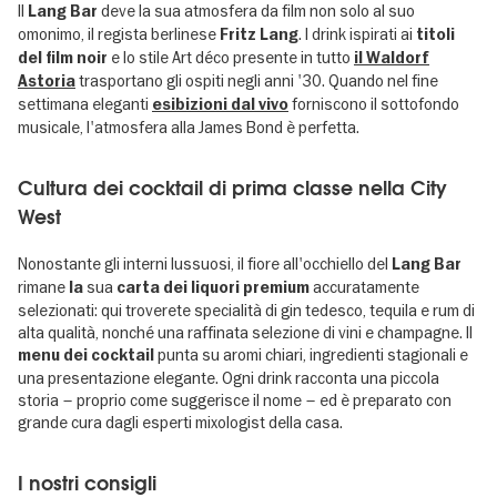
Il
deve la sua atmosfera da film non solo al suo
Lang Bar
omonimo, il regista berlinese
. I drink ispirati ai
Fritz Lang
titoli
e lo stile Art déco presente in tutto
del film noir
il Waldorf
trasportano gli ospiti negli anni '30. Quando nel fine
Astoria
settimana eleganti
forniscono il sottofondo
esibizioni dal vivo
musicale, l'atmosfera alla James Bond è perfetta.
Cultura dei cocktail di prima classe nella City
West
Nonostante gli interni lussuosi, il fiore all'occhiello del
Lang Bar
rimane
sua
accuratamente
la
carta dei liquori premium
selezionati: qui troverete specialità di gin tedesco, tequila e rum di
alta qualità, nonché una raffinata selezione di vini e champagne. Il
punta su aromi chiari, ingredienti stagionali e
menu dei cocktail
una presentazione elegante. Ogni drink racconta una piccola
storia – proprio come suggerisce il nome – ed è preparato con
grande cura dagli esperti mixologist della casa.
I nostri consigli