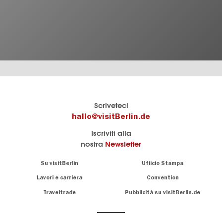
Il
visitBerlin-Blog
Scriveteci
portale
Qui
hallo@visitBerlin.de
turistico
scrivono
Iscriviti alla
ufficiale
gli
nostra
Newsletter
di
esperti
Berlino
di
Navigation:
Su visitBerlin
Ufficio Stampa
Berlino
About
Conosciamo
Berlino e siamo
Lavori e carriera
Convention
personalmente
Consigli
Traveltrade
Pubblicità su visitBerlin.de
.
lì per te
speciali
sulla
Vi offriamo
capitale
le più