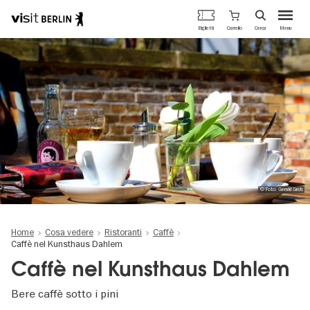
Portale
Carrello
Biglietti
Cerca
Menu
ufficiale
Salta
del
al
turismo
contenuto
di
principale
Berlino
© Foto: Gerald Greh
Home
Cosa vedere
Ristoranti
Caffè
Caffè nel Kunsthaus Dahlem
Caffè nel Kunsthaus Dahlem
Bere caffè sotto i pini