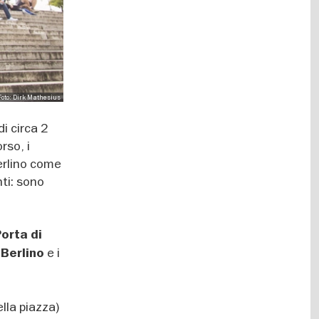
 Foto: Dirk Mathesius
di circa 2
rso, i
erlino come
nti: sono
orta di
e i
 Berlino
lla piazza)