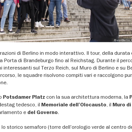
, © visitBerlin,
razioni di Berlino in modo interattivo. Il tour, della durata 
 Porta di Brandeburgo fino al Reichstag. Durante il perco
 interessanti sul Terzo Reich, sul Muro di Berlino e su B
ercorso, le squadre risolvono compiti vari e raccolgono pu
one.
no
con la sua architettura moderna, la
Potsdamer Platz
P
destag tedesco, il
, il
Memoriale dell’Olocausto
Muro di
arlamento e
.
del Governo
o storico semaforo (torre dell’orologio verde al centro de