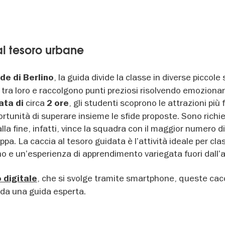
l tesoro urbane
, la guida divide la classe in diverse piccole
ade di Berlino
 tra loro e raccolgono punti preziosi risolvendo emozionan
circa
, gli studenti scoprono le attrazioni più
ata di
2 ore
tunità di superare insieme le sfide proposte. Sono richies
lla fine, infatti, vince la squadra con il maggior numero di
pa. La caccia al tesoro guidata è l’attività ideale per clas
no e un’esperienza di apprendimento variegata fuori dall’a
, che si svolge tramite smartphone, queste cac
 digitale
da una guida esperta.