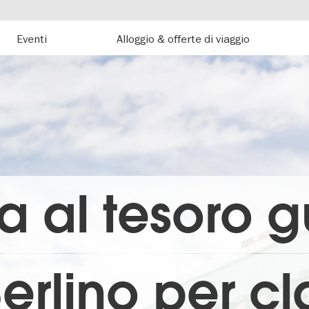
Eventi
Alloggio & offerte di viaggio
a al tesoro g
erlino per cl