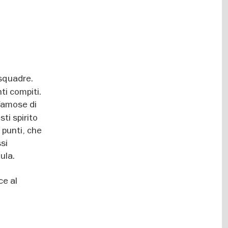
 squadre.
ti compiti.
 famose di
ti spirito
 punti, che
si
ula.
ce al