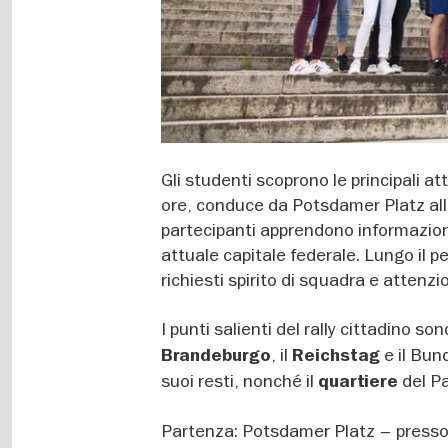
Gli studenti scoprono le principali att
ore, conduce da Potsdamer Platz alla
partecipanti apprendono informazioni
attuale capitale federale. Lungo il p
richiesti spirito di squadra e attenzi
I punti salienti del rally cittadino so
, il
e il Bun
Brandeburgo
Reichstag
suoi resti, nonché il
del P
quartiere
Partenza: Potsdamer Platz – presso l