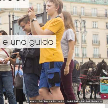
li e una guida
Klasse von Schülern am Pariser Platz © visitBerlin, Foto: Dirk Mathesius