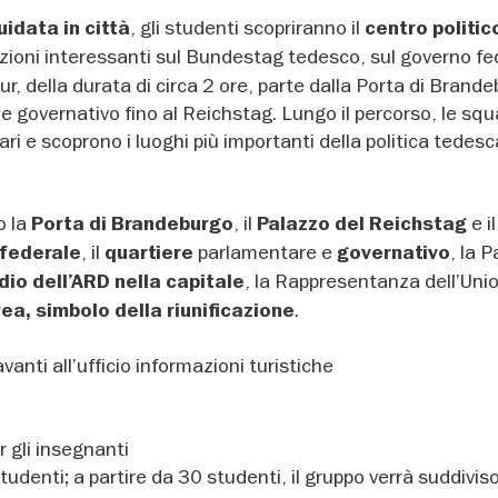
, gli studenti scopriranno il
uidata in città
centro politic
oni interessanti sul Bundestag tedesco, sul governo fed
our, della durata di circa 2 ore, parte dalla Porta di Brand
e governativo fino al Reichstag. Lungo il percorso, le sq
ari e scoprono i luoghi più importanti della politica tedes
o la
, il
e il
Porta di Brandeburgo
Palazzo del Reichstag
, il
parlamentare e
, la 
 federale
quartiere
governativo
, la Rappresentanza dell’Uni
dio dell’ARD nella capitale
.
ea, simbolo della riunificazione
nti all’ufficio informazioni turistiche
 gli insegnanti
denti; a partire da 30 studenti, il gruppo verrà suddiviso