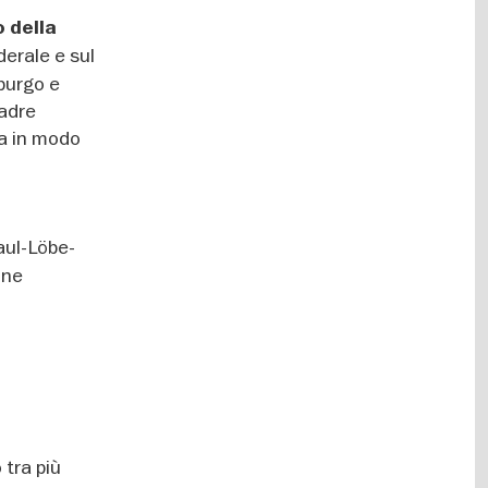
o della
erale e sul
eburgo e
uadre
ca in modo
Paul-Löbe-
one
 tra più