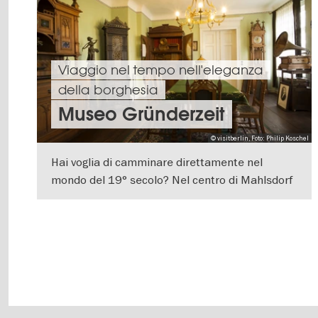
Viaggio nel tempo nell'eleganza
della borghesia
Museo Gründerzeit
© visitberlin, Foto: Philip Koschel
Hai voglia di camminare direttamente nel
mondo del 19° secolo? Nel centro di Mahlsdorf
troverete un gioiello meraviglioso e la più
VISUALIZZA DETTAGLI
grande