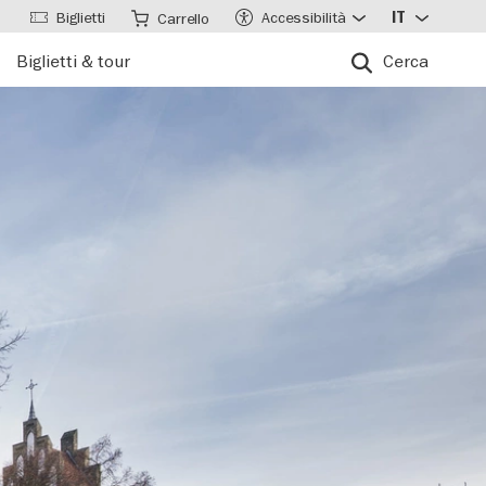
Biglietti
Accessibilità
IT
Carrello
Biglietti & tour
Cerca