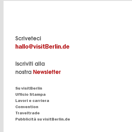
Scriveteci
hallo@visitBerlin.de
Iscriviti alla
nostra
Newsletter
Navigation:
Su visitBerlin
About
Ufficio Stampa
Lavori e carriera
Convention
Traveltrade
Pubblicità su visitBerlin.de