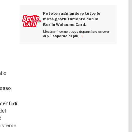
Potete raggiungere tutte le
mete gratuitamente con la
Berlin Welcome Card.
Mostrami come posso risparmiare ancora
di più
saperne di più
i e
d esso
r
menti di
del
di
sistema