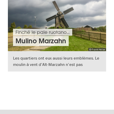
Finché le pale ruotano...
Mulino Marzahn
© Frank Heise
Les quartiers ont eux aussi leurs emblèmes. Le
moulin à vent d'Alt-Marzahn n'est pas
seulement un emblème : c'est aussi un bureau
VISUALIZZA DETTAGLI
d'état