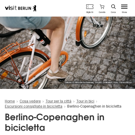
Portale
Carrello
Biglietti
Cerca
Menu
ufficiale
Salta
del
al
turismo
contenuto
di
principale
Berlino
Ciclismo © Wirtschaftsförderung Steglitz-Zehlendorf, Foto: Steven Ritzer
Home
Cosa vedere
Tour per la città
Tour in bici
Escursioni consigliate in bicicletta
Berlino-Copenaghen in bicicletta
Berlino-Copenaghen in
bicicletta