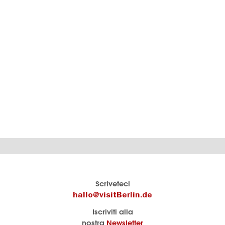
Il
visitBerlin-Blog
Scriveteci
portale
Qui
hallo@visitBerlin.de
turistico
scrivono
Iscriviti alla
ufficiale
gli
nostra
Newsletter
di
esperti