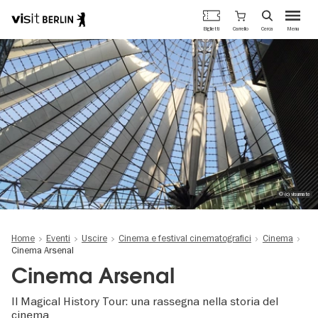
Portale
Carrello
Biglietti
Cerca
Menu
ufficiale
Salta
del
al
turismo
contenuto
di
principale
Berlino
© (c) visumate
Home
Eventi
Uscire
Cinema e festival cinematografici
Cinema
Cinema Arsenal
Cinema Arsenal
Il Magical History Tour: una rassegna nella storia del
cinema