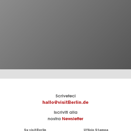
Il
visitBerlin-Blog
Scriveteci
portale
Qui
hallo@visitBerlin.de
turistico
scrivono
Iscriviti alla
ufficiale
gli
nostra
Newsletter
di
esperti
Berlino
di
Navigation:
Su visitBerlin
Ufficio Stampa