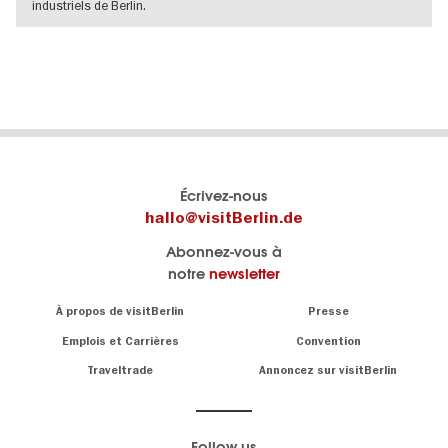
industriels de Berlin.
VERS L'APERÇU EN DÉTAILS
Le
Blog visitBerlin
Écrivez-nous
portail
Les
hallo@visitBerlin.de
officiel
spécialistes
Abonnez-vous à
de
de
notre
newsletter
Berlin
Berlin
visitBerlin.de
écrivent
Navigation:
À propos de visitBerlin
Presse
ici.
About
Nous connaissons
Berlin et sommes
Emplois et Carrières
Convention
personnellement
Conseils
Traveltrade
Annoncez sur visitBerlin
là pour vous.
sur
la
Nous vous
capitale
offrons
Follow us
les