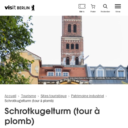
Portail
Panier
Billets
Rechercher
Menu
officiel
Aller
du
au
tourisme
contenu
de
principal
Berlin
Schrotkugelturm im Kaselkiez © visitBerlin, Foto: Arthur F. Selbach
Accueil
Tourisme
Sites touristique
Patrimoine industriel
Schrotkugelturm (tour à plomb)
Schrotkugelturm (tour à
plomb)