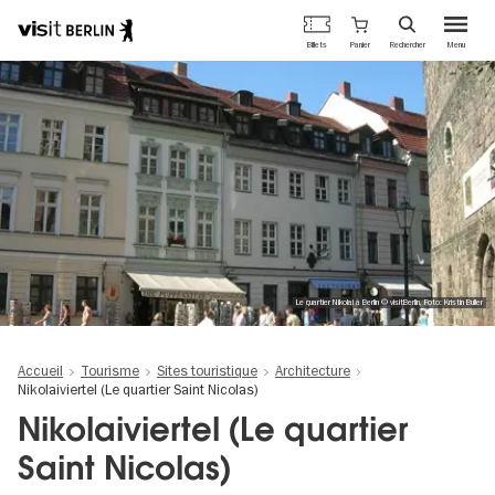
Portail
Panier
Billets
Rechercher
Menu
officiel
Aller
du
au
tourisme
contenu
de
principal
Berlin
Le quartier Nikolai à Berlin © visitBerlin, Foto: Kristin Buller
Accueil
Tourisme
Sites touristique
Architecture
Nikolaiviertel (Le quartier Saint Nicolas)
Nikolaiviertel (Le quartier
Saint Nicolas)