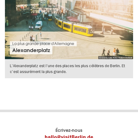
La plus grande place d'Allemagne
Alexanderplatz
© iStock.com, Foto: Robert Herhold
L'Alexanderplatz est l'une des places les plus célèbres de Berlin. Et
c'est assurément la plus grande.
VERS L'APERÇU EN DÉTAILS
Le
Blog visitBerlin
Écrivez-nous
portail
Les
hallo@visitBerlin.de