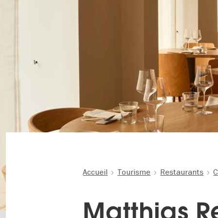
Accueil
Tourisme
Restaurants
C
Matthias R