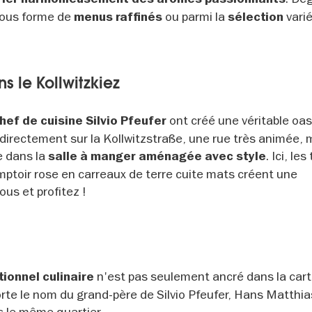
 sous forme de
ou parmi la
vari
menus raffinés
sélection
s le Kollwitzkiez
ont créé une véritable oas
chef de cuisine Silvio Pfeufer
directement sur la Kollwitzstraße, une rue très animée, 
e dans la
. Ici, le
salle à manger aménagée avec style
omptoir rose en carreaux de terre cuite mats créent une
s et profitez !
n'est pas seulement ancré dans la cart
tionnel culinaire
orte le nom du grand-père de Silvio Pfeufer, Hans Matthia
s le même quartier.