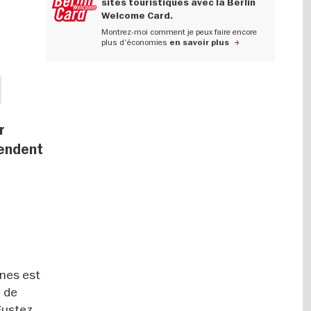
sites touristiques avec la Berlin
Welcome Card.
Montrez-moi comment je peux faire encore
plus d'économies
en savoir plus
r
tendent
unes est
e de
gustez