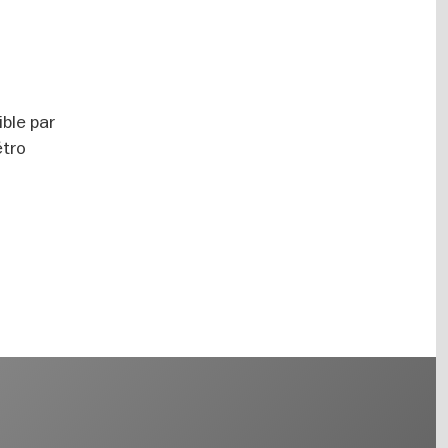
ible par
étro