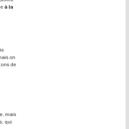
ée
à la
is
mais on
s tons de
e, mais
s, qui