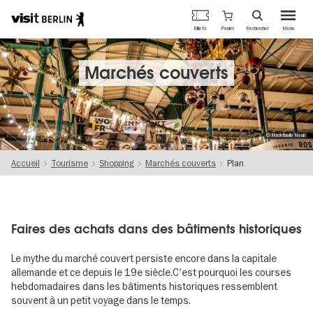
Portail
Panier
Billets
Rechercher
Menu
officiel
Aller
du
au
tourisme
contenu
Marchés couverts
de
principal
Berlin
© Markthalle Neun
Accueil
Tourisme
Shopping
Marchés couverts
Plan
Faires des achats dans des bâtiments historiques
Le mythe du marché couvert persiste encore dans la capitale
allemande et ce depuis le 19e siècle.C'est pourquoi les courses
hebdomadaires dans les bâtiments historiques ressemblent
souvent à un petit voyage dans le temps.