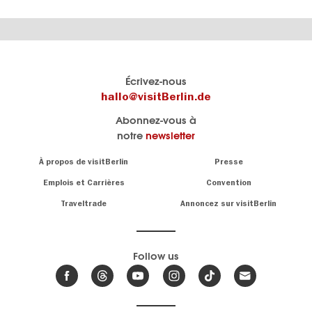
Le
Blog visitBerlin
Écrivez-nous
portail
Les
hallo@visitBerlin.de
officiel
spécialistes
Abonnez-vous à
de
de
notre
newsletter
Berlin
Berlin
visitBerlin.de
écrivent
Navigation:
À propos de visitBerlin
Presse
ici.
About
Nous connaissons
Berlin et sommes
Emplois et Carrières
Convention
personnellement
Conseils
Traveltrade
Annoncez sur visitBerlin
là pour vous.
sur
la
Nous vous
capitale
offrons
Follow us
les
meilleures
Actualités,
offres de
événements
,
voyages
&
et
hôtels
tendances