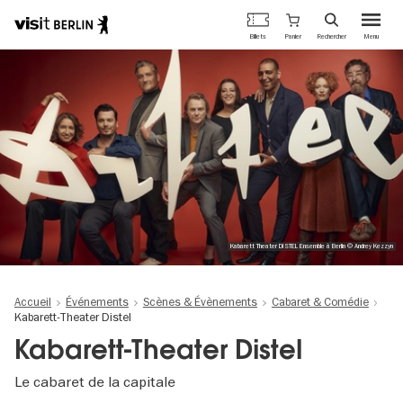
Portail
Panier
Billets
Rechercher
Menu
officiel
Aller
du
au
tourisme
contenu
de
principal
Berlin
Kabarett Theater DISTEL Ensemble à Berlin © Andrey Kezzyn
Accueil
Événements
Scènes & Évènements
Cabaret & Comédie
Kabarett-Theater Distel
Kabarett-Theater Distel
Le cabaret de la capitale