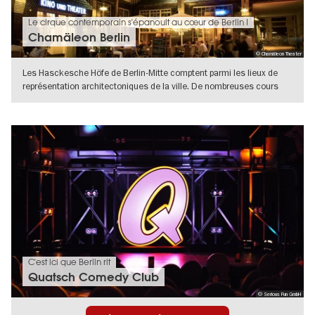
Le cirque contemporain s'épanouit au cœur de Berlin !
Chamäleon Berlin
© Chamäleon Theater
Les Hasckesche Höfe de Berlin-Mitte comptent parmi les lieux de
représentation architectoniques de la ville. De nombreuses cours
intérieures
VERS L'APERÇU EN DÉTAILS
C'est ici que Berlin rit
Quatsch Comedy Club
© Serious Fun GmbH