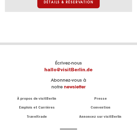
DÉTAILS & RÉSERVATION
Le
Blog visitBerlin
Écrivez-nous
portail
Les
hallo@visitBerlin.de
officiel
spécialistes
Abonnez-vous à
de
de
notre
newsletter
Berlin
Berlin
visitBerlin.de
écrivent
Navigation:
À propos de visitBerlin
Presse
ici.
About
Nous connaissons
Berlin et sommes
Emplois et Carrières
Convention
personnellement
Conseils
Traveltrade
Annoncez sur visitBerlin
là pour vous.
sur
la
Nous vous
capitale
offrons