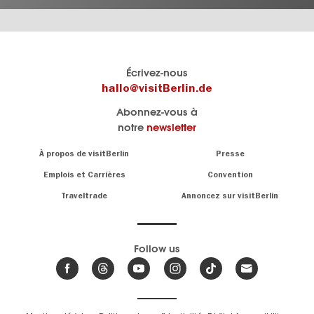
Le
Blog visitBerlin
Écrivez-nous
portail
Les
hallo@visitBerlin.de
officiel
spécialistes
Abonnez-vous à
de
de
notre
newsletter
Berlin
Berlin
visitBerlin.de
écrivent
Navigation:
À propos de visitBerlin
Presse
ici.
About
Nous connaissons
Berlin et sommes
Emplois et Carrières
Convention
personnellement
Conseils
Traveltrade
Annoncez sur visitBerlin
là pour vous.
sur
la
Nous vous
capitale
offrons
Follow us
les
meilleures
Actualités,
offres de
événements
,
voyages
&
et
hôtels
tendances
.
billets
de