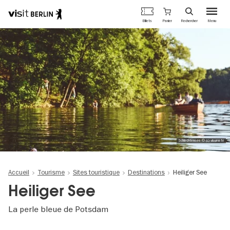
Portail
Panier
Billets
Rechercher
Menu
officiel
Aller
du
au
tourisme
contenu
de
principal
Berlin
Schlachtensee © (c) visumate
Accueil
Tourisme
Sites touristique
Destinations
Heiliger See
Heiliger See
La perle bleue de Potsdam