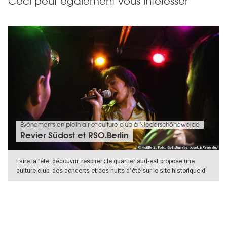
Ceci peut également vous intéresser
Événements en plein air et culture club à Niederschöneweide
Revier Südost et RSO.Berlin
© visitBerlin, Foto: GettyImages_JoseLuisPelaezInc
Faire la fête, découvrir, respirer : le quartier sud-est propose une
culture club, des concerts et des nuits d'été sur le site historique d
VERS L'APERÇU EN DÉTAILS