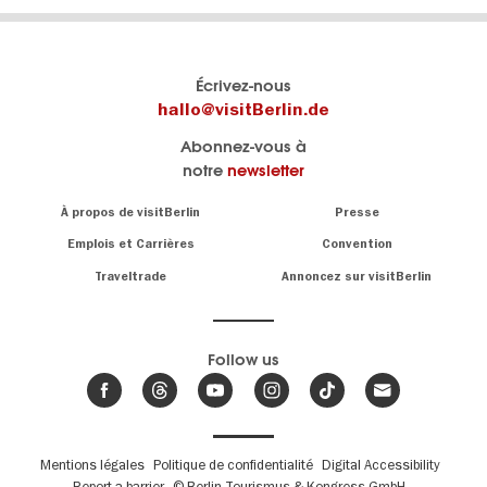
Le
Blog visitBerlin
Écrivez-nous
portail
Les
hallo@visitBerlin.de
officiel
spécialistes
Abonnez-vous à
de
de
notre
newsletter
Berlin
Berlin
visitBerlin.de
écrivent
Navigation:
À propos de visitBerlin
Presse
ici.
About
Nous connaissons
Berlin et sommes
Emplois et Carrières
Convention
personnellement
Conseils
Traveltrade
Annoncez sur visitBerlin
là pour vous.
sur
la
Nous vous
capitale
offrons
Follow us
les
meilleures
Actualités,
offres de
événements
,
voyages
&
et
hôtels
tendances
.
billets
de
Fußbereichsmenü
Mentions légales
Politique de confidentialité
Digital Accessibility
Berlin
Report a barrier
© Berlin Tourismus & Kongress GmbH