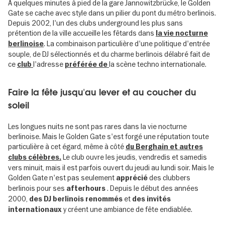
À quelques minutes à pied de la gare Jannowitzbrücke, le Golden
Gate se cache avec style dans un pilier du pont du métro berlinois.
Depuis 2002, l'un des clubs underground les plus sans
prétention de la ville accueille les fêtards dans
la vie nocturne
. La combinaison particulière d'une politique d'entrée
berlinoise
souple, de DJ sélectionnés et du charme berlinois délabré fait de
ce
l'adresse
la scène techno internationale.
club
préférée de
Faire la fête jusqu'au lever et au coucher du
soleil
Les longues nuits ne sont pas rares dans la vie nocturne
berlinoise. Mais le Golden Gate s'est forgé une réputation toute
particulière à cet égard, même à côté
du Berghain et autres
Le club ouvre les jeudis, vendredis et samedis
clubs célèbres.
vers minuit, mais il est parfois ouvert du jeudi au lundi soir. Mais le
Golden Gate n'est pas seulement
des clubbers
apprécié
berlinois pour ses
. Depuis le début des années
afterhours
2000,
et
des DJ berlinois renommés
des invités
y créent une ambiance de fête endiablée.
internationaux