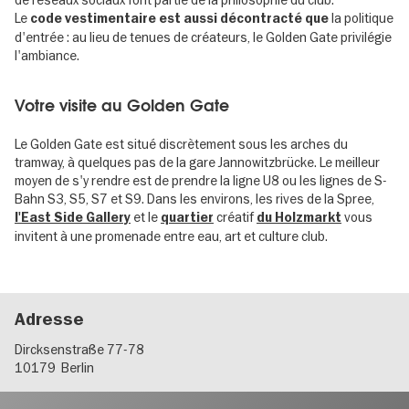
de réseaux sociaux font partie de la philosophie du club.
Le
la politique
code vestimentaire est aussi décontracté que
d'entrée : au lieu de tenues de créateurs, le Golden Gate privilégie
l'ambiance.
Votre visite au Golden Gate
Le Golden Gate est situé discrètement sous les arches du
tramway, à quelques pas de la gare Jannowitzbrücke. Le meilleur
moyen de s'y rendre est de prendre la ligne U8 ou les lignes de S-
Bahn S3, S5, S7 et S9. Dans les environs, les rives de la Spree,
et le
créatif
vous
l'East Side Gallery
quartier
du Holzmarkt
invitent à une promenade entre eau, art et culture club.
Adresse
Dircksenstraße 77-78
10179
Berlin