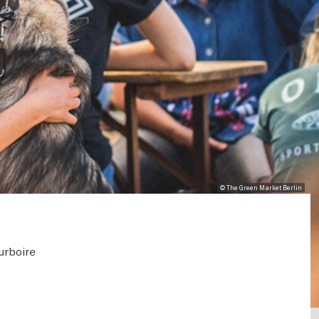
© The Green Market Berlin
urboire