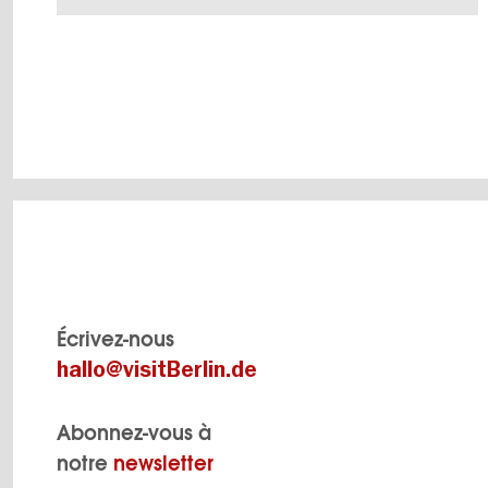
Des aires de promenade pour les chiens aux
VERS L'APERÇU EN DÉTAILS
Écrivez-nous
hallo@visitBerlin.de
Abonnez-vous à
notre
newsletter