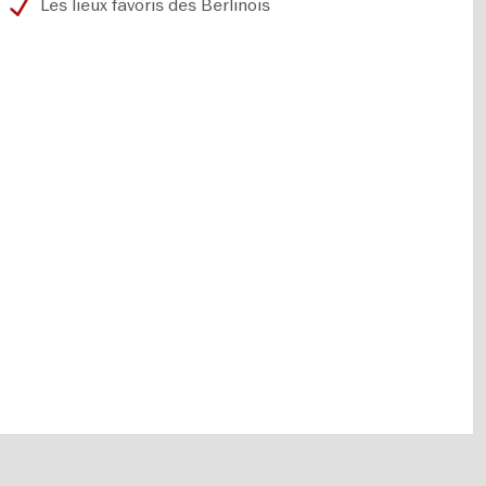
Les lieux favoris des Berlinois
© Berlin Tourismus & Kongress GmbH