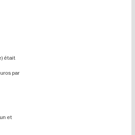
) était
euros par
mun et