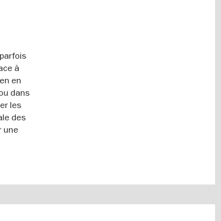
parfois
ace à
ien en
 ou dans
er les
ale des
r une