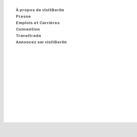
Navigation:
À propos de visitBerlin
About
Presse
Emplois et Carrières
Convention
Traveltrade
Annoncez sur visitBerlin
Fußbereichsmenü
Mentions légales
Politique de confidentialité