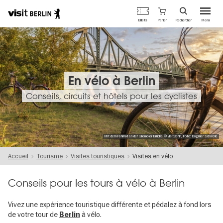
Portail
Panier
Billets
Rechercher
Menu
officiel
Aller
du
au
tourisme
contenu
de
principal
Berlin
En vélo à Berlin
Conseils, circuits et hôtels pour les cyclistes
Mit dem Fahrrad an der Glienicker Brücke © visitBerlin, Foto: Dagmar Schwelle
Accueil
Tourisme
Visites touristiques
Visites en vélo
Conseils pour les tours à vélo à Berlin
Vivez une expérience touristique différente et pédalez à fond lors
de votre tour de
à vélo.
Berlin