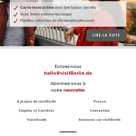
avec des tuyaux secrets
Carte interactive
Vivez Berlin comme les locaux
Planifiez votre tour de découverte personnel
LIRE LA SUITE
© visitBerlin
Le
Blog visitBerlin
Écrivez-nous
portail
Les
hallo@visitBerlin.de
officiel
spécialistes
Abonnez-vous à
de
de
notre
newsletter
Berlin
Berlin
visitBerlin.de
écrivent
Navigation:
À propos de visitBerlin
Presse
ici.
About
Nous connaissons
Berlin et sommes
Emplois et Carrières
Convention
personnellement
Conseils
Traveltrade
Annoncez sur visitBerlin
là pour vous.
sur
la
Nous vous
capitale