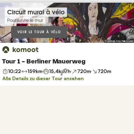
Circuit mural à vélo
Poursuivre le mur
VOIR LE TOUR À VÉLO
© visitBerlin, Foto: Philip Koschel