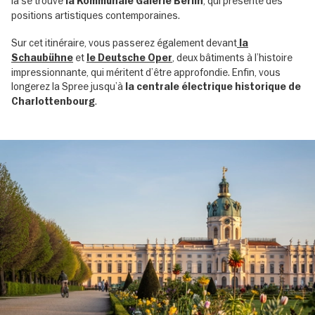
là se trouve
, qui présente des
la Kommunale Galerie Berlin
positions artistiques contemporaines.
Sur cet itinéraire, vous passerez également devant
la
et
, deux bâtiments à l’histoire
Schaubühne
le Deutsche Oper
impressionnante, qui méritent d’être approfondie. Enfin, vous
longerez la Spree jusqu’à
la centrale électrique historique de
.
Charlottenbourg
Image
gallery