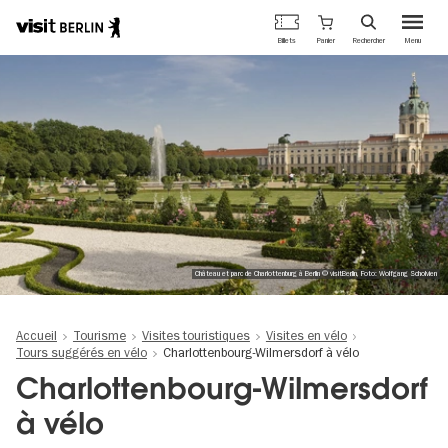
Portail
Panier
Billets
Rechercher
Menu
officiel
Aller
du
au
tourisme
contenu
de
principal
Berlin
Château et parc de Charlottenburg à Berlin © visitBerlin, Foto: Wolfgang Scholvien
Accueil
Tourisme
Visites touristiques
Visites en vélo
Tours suggérés en vélo
Charlottenbourg-Wilmersdorf à vélo
Charlottenbourg-Wilmersdorf
à vélo