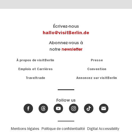
Le
Blog visitBerlin
Écrivez-nous
portail
Les
hallo@visitBerlin.de
officiel
spécialistes
Abonnez-vous à
de
de
notre
newsletter
Berlin
Berlin
visitBerlin.de
écrivent
Navigation:
À propos de visitBerlin
Presse
ici.
About
Nous connaissons
Berlin et sommes
Emplois et Carrières
Convention
personnellement
Conseils
Traveltrade
Annoncez sur visitBerlin
là pour vous.
sur
la
Nous vous
capitale
offrons
Follow us
les
meilleures
Actualités,
offres de
événements
,
voyages
&
et
hôtels
tendances
.
billets
de
Fußbereichsmenü
Mentions légales
Politique de confidentialité
Digital Accessibility