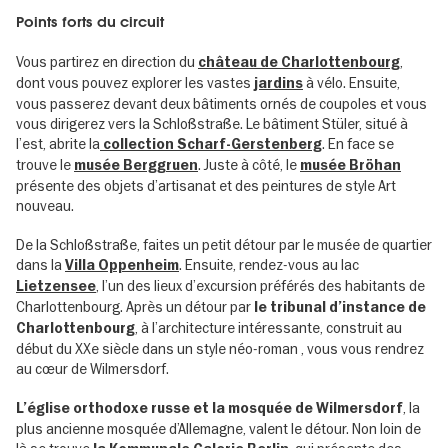
Points forts du circuit
Vous partirez en direction du
,
château de Charlottenbourg
dont vous pouvez explorer les vastes
à vélo. Ensuite,
jardins
vous passerez devant deux bâtiments ornés de coupoles et vous
vous dirigerez vers la Schloßstraße. Le bâtiment Stüler, situé à
l’est, abrite la
. En face se
collection Scharf-Gerstenberg
trouve le
. Juste à côté, le
musée Berggruen
musée Bröhan
présente des objets d’artisanat et des peintures de style Art
nouveau.
De la Schloßstraße, faites un petit détour par le musée de quartier
dans la
. Ensuite, rendez-vous au lac
Villa Oppenheim
, l’un des lieux d’excursion préférés des habitants de
Lietzensee
Charlottenbourg. Après un détour par
le tribunal d’instance de
, à l’architecture intéressante, construit au
Charlottenbourg
début du XXe siècle dans un style néo-roman , vous vous rendrez
au cœur de Wilmersdorf.
, la
L’église orthodoxe russe
et la
mosquée de Wilmersdorf
plus ancienne mosquée d’Allemagne, valent le détour. Non loin de