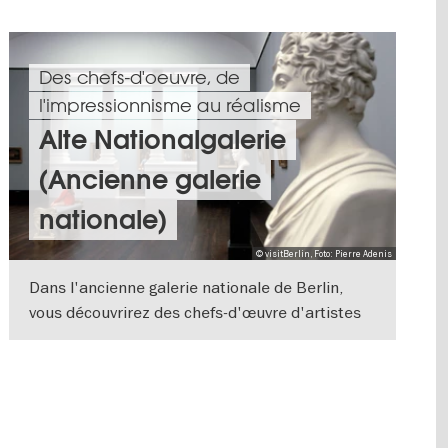
Des chefs-d'oeuvre, de
l'impressionnisme au réalisme
Alte Nationalgalerie
(Ancienne galerie
nationale)
© visitBerlin, Foto: Pierre Adenis
Dans l'ancienne galerie nationale de Berlin,
vous découvrirez des chefs-d'œuvre d'artistes
français tels qu'Édouard Manet et des
VERS L'APERÇU EN DÉTAILS
peintures