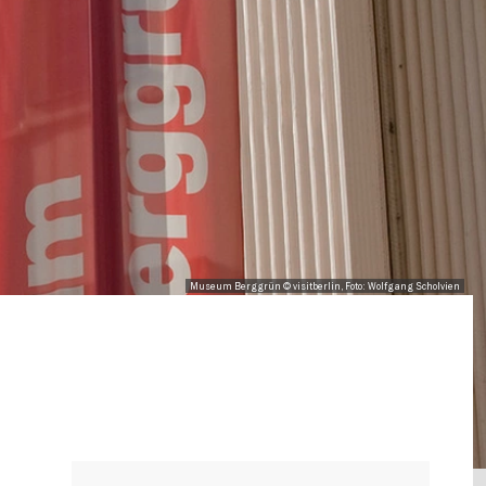
Museum Berggrün © visitberlin, Foto: Wolfgang Scholvien