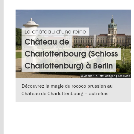
Le château d’une reine
Château de
Charlottenbourg (Schloss
Charlottenburg) à Berlin
© visitBerlin, Foto: Wolfgang Scholvien
Découvrez la magie du rococo prussien au
Château de Charlottenbourg – autrefois
résidence d’été royale, il s’agit aujourd’hui du
VERS L'APERÇU EN DÉTAILS
plus grand