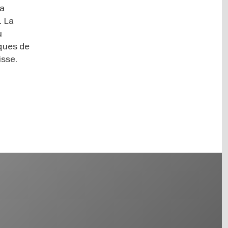
sa
. La
u
iques de
isse.