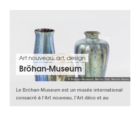
Art nouveau, art, design
Bröhan-Museum
© Bröhan-Museum, Berlin, Foto: Martin Adam
Le Bröhan-Museum est un musée international
consacré à l'Art nouveau, l'Art déco et au
Fonctionnalisme (1889-1939). Outre des objets
VERS L'APERÇU EN DÉTAILS