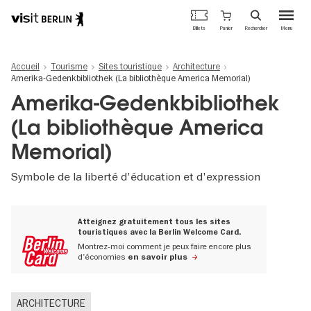
Portail
Panier
Billets
Rechercher
Menu
officiel
Aller
du
au
tourisme
Accueil
Tourisme
Sites touristique
Architecture
contenu
de
Amerika-Gedenkbibliothek (La bibliothèque America Memorial)
principal
Berlin
Amerika-Gedenkbibliothek
(La bibliothèque America
Memorial)
Symbole de la liberté d'éducation et d'expression
Atteignez gratuitement tous les sites
touristiques avec la Berlin Welcome Card.
Montrez-moi comment je peux faire encore plus
d'économies
en savoir plus
ARCHITECTURE