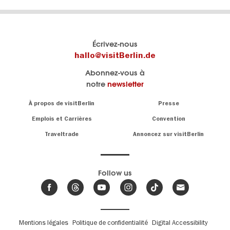
Le
Blog visitBerlin
Écrivez-nous
portail
Les
hallo@visitBerlin.de
officiel
spécialistes
Abonnez-vous à
de
de
notre
newsletter
Berlin
Berlin
visitBerlin.de
écrivent
Navigation:
À propos de visitBerlin
Presse
ici.
About
Nous connaissons
Berlin et sommes
Emplois et Carrières
Convention
personnellement
Conseils
Traveltrade
Annoncez sur visitBerlin
là pour vous.
sur
la
Nous vous
capitale
offrons
Follow us
les
meilleures
Actualités,
offres de
événements
,
voyages
&
et
hôtels
tendances
.
billets
de
Fußbereichsmenü
Mentions légales
Politique de confidentialité
Digital Accessibility