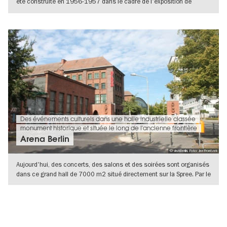
été construite en 1956-1957 dans le cadre de l'exposition de
construction
VERS L'APERÇU EN DÉTAILS
Des événements culturels dans une halle industrielle classée
monument historique et située le long de l'ancienne frontière
Arena Berlin
© visitBerlin, Foto: Jan Frontzek
Aujourd'hui, des concerts, des salons et des soirées sont organisés
dans ce grand hall de 7000 m2 situé directement sur la Spree. Par le
VERS L'APERÇU EN DÉTAILS