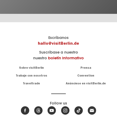
El
visitBerlin-Blog
Escríbanos
portal
Aquí
hallo@visitBerlin.de
de
publican
Suscríbase a nuestro
viajes
los
nuestro
boletín informativo
oficial
Berlin-
de
Insider.
Navigation:
Sobre visitBerlin
Prensa
Berlin
About
visitBerlin.de
Trabaje con nosotros
Convention
Consejos
únicos
Conocemos
Traveltrade
Anúnciese en visitBerlin.de
para
Berlín y
toda
estamos
a
la
su
.
capital
disposición
Follow us
Le
Noticias
ofrecemos
de