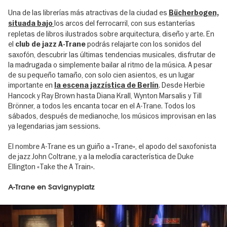
Una de las librerías más atractivas de la ciudad es
Bücherbogen,
los arcos del ferrocarril, con sus estanterías
situada bajo
repletas de libros ilustrados sobre arquitectura, diseño y arte. En
el
podrás relajarte con los sonidos del
club de jazz A-Trane
saxofón, descubrir las últimas tendencias musicales, disfrutar de
la madrugada o simplemente bailar al ritmo de la música. A pesar
de su pequeño tamaño, con solo cien asientos, es un lugar
importante en
. Desde Herbie
la escena jazzística de Berlín
Hancock y Ray Brown hasta Diana Krall, Wynton Marsalis y Till
Brönner, a todos les encanta tocar en el A-Trane. Todos los
sábados, después de medianoche, los músicos improvisan en las
ya legendarias jam sessions.
El nombre A-Trane es un guiño a «Trane», el apodo del saxofonista
de jazz John Coltrane, y a la melodía característica de Duke
Ellington «Take the A Train».
A-Trane en Savignyplatz
Image
gallery