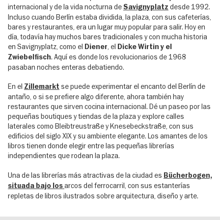
internacional y de la vida nocturna de
desde 1992.
Savignyplatz
Incluso cuando Berlín estaba dividida, la plaza, con sus cafeterías,
bares y restaurantes, era un lugar muy popular para salir. Hoy en
día, todavía hay muchos bares tradicionales y con mucha historia
en Savignyplatz, como el
, el
Diener
Dicke Wirtin y el
. Aquí es donde los revolucionarios de 1968
Zwiebelfisch
pasaban noches enteras debatiendo.
En el
se puede experimentar el encanto del Berlín de
Zillemarkt
antaño, o si se prefiere algo diferente, ahora también hay
restaurantes que sirven cocina internacional. Dé un paseo por las
pequeñas boutiques y tiendas de la plaza y explore calles
laterales como Bleibtreustraße y Knesebeckstraße, con sus
edificios del siglo XIX y su ambiente elegante. Los amantes de los
libros tienen donde elegir entre las pequeñas librerías
independientes que rodean la plaza.
Una de las librerías más atractivas de la ciudad es
Bücherbogen,
arcos del ferrocarril, con sus estanterías
situada bajo los
repletas de libros ilustrados sobre arquitectura, diseño y arte.