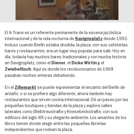
El A-Trane es un referente permanente de la escena jazzística
internacional y de la vida nocturna de
desde 1992.
Savignyplatz
Incluso cuando Berlín estaba dividida, la plaza, con sus cafeterías,
bares y restaurantes, era un lugar muy popular para salir. Hoy en
día, todavía hay muchos bares tradicionales y con mucha historia
en Savignyplatz, como el
, el
el
Diener
Dicke Wirtin y
. Aquí es donde los revolucionarios de 1968
Zwiebelfisch
pasaban noches enteras debatiendo.
En el
se puede experimentar el encanto del Berlín de
Zillemarkt
antaño, o si se prefiere algo diferente, ahora también hay
restaurantes que sirven cocina internacional. Dé un paseo por las
pequeñas boutiques y tiendas de la plaza y explore calles
laterales como Bleibtreustraße y Knesebeckstraße, con sus
edificios del siglo XIX y su elegante ambiente. Los amantes de los
libros tienen donde elegir entre las pequeñas librerías
independientes que rodean la plaza.