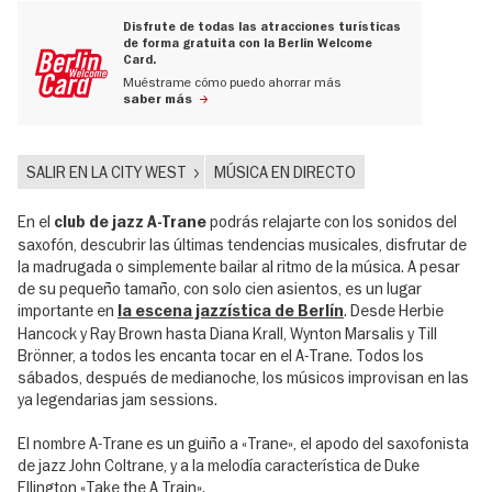
Disfrute de todas las atracciones turísticas
de forma gratuita con la Berlin Welcome
Card.
Muéstrame cómo puedo ahorrar más
saber más
SALIR EN LA CITY WEST
MÚSICA EN DIRECTO
En el
podrás relajarte con los sonidos del
club de jazz A-Trane
saxofón, descubrir las últimas tendencias musicales, disfrutar de
la madrugada o simplemente bailar al ritmo de la música. A pesar
de su pequeño tamaño, con solo cien asientos, es un lugar
importante en
. Desde Herbie
la escena jazzística de Berlín
Hancock y Ray Brown hasta Diana Krall, Wynton Marsalis y Till
Brönner, a todos les encanta tocar en el A-Trane. Todos los
sábados, después de medianoche, los músicos improvisan en las
ya legendarias jam sessions.
El nombre A-Trane es un guiño a «Trane», el apodo del saxofonista
de jazz John Coltrane, y a la melodía característica de Duke
Ellington «Take the A Train».