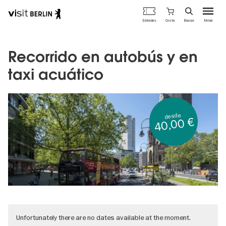
Portal
Cesta
Entradas
Buscar
Menú
oficial
Pasar
de
al
turismo
contenido
Recorrido en autobús y en
de
principal
Berlín
taxi acuático
desde
40,00 €
Unfortunately there are no dates available at the moment.