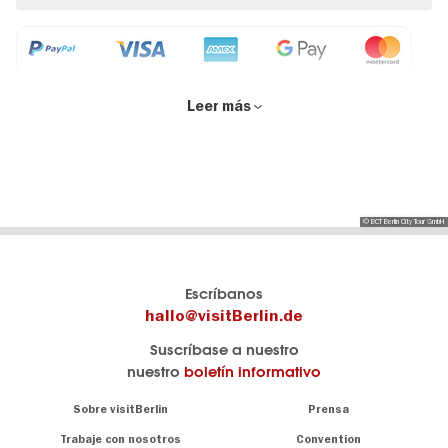
Leer más
© BCT Berlin City Tour GmbH
Berlins
visitBerlin-Blog
Escríbanos
offizielles
Aquí
hallo@visitBerlin.de
Reiseportal
publican
Suscríbase a nuestro
visitBerlin.de
los
nuestro
boletín informativo
Berlin-
Wir kennen
Insider.
Berlin und
Navigation:
Sobre visitBerlin
Prensa
sind
About
persönlich
Trabaje con nosotros
Convention
Consejos
für Sie da.