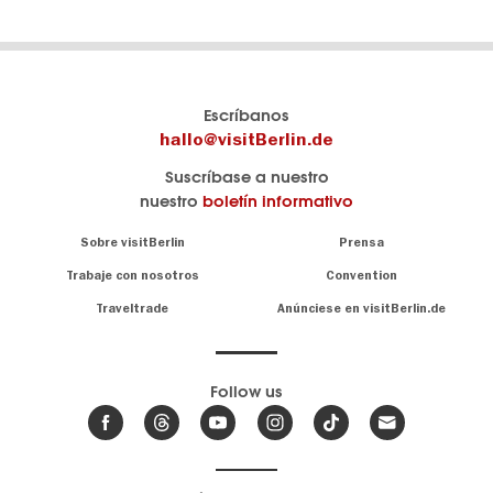
El
visitBerlin-Blog
Escríbanos
portal
Aquí
hallo@visitBerlin.de
de
publican
Suscríbase a nuestro
viajes
los
nuestro
boletín informativo
oficial
Berlin-
de
Insider.
Navigation:
Sobre visitBerlin
Prensa
Berlin
About
visitBerlin.de
Trabaje con nosotros
Convention
Consejos
únicos
Conocemos
Traveltrade
Anúnciese en visitBerlin.de
para
Berlín y
toda
estamos
a
la
su
.
capital
disposición
Follow us
Le
Noticias
ofrecemos
de
ofertas
Berlín,
,
de viaje
eventos