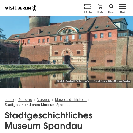
Portal
Cesta
Entradas
Buscar
Menú
oficial
Pasar
de
al
turismo
contenido
de
principal
Berlín
Zitadelle Spandau © Friedhelm Hoffmann / Stadtgeschichtliches Museum Spandau
Inicio
Turismo
Museos
Museos de historia
Stadtgeschichtliches Museum Spandau
Stadtgeschichtliches
Museum Spandau