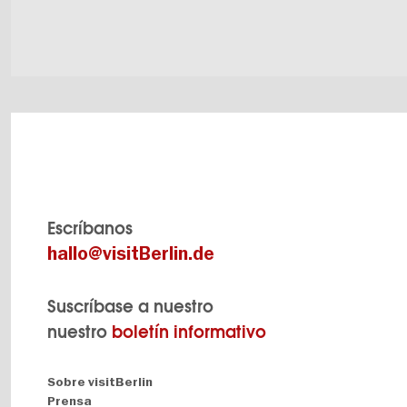
Escríbanos
hallo@visitBerlin.de
Suscríbase a nuestro
nuestro
boletín informativo
Navigation:
Sobre visitBerlin
About
Prensa