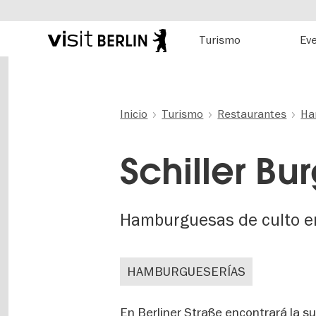
Hauptnavigation
Turismo
Ev
Portal
oficial
Pasar
de
al
turismo
contenido
de
principal
Inicio
Turismo
Restaurantes
Ha
Berlín
Schiller Bu
Hamburguesas de culto 
HAMBURGUESERÍAS
En Berliner Straße encontrará la su