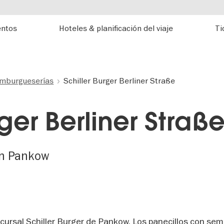
entos
Hoteles & planificación del viaje
Ti
mburgueserías
Schiller Burger Berliner Straße
rger Berliner Straß
en Pankow
cursal Schiller Burger de Pankow. Los panecillos con semi