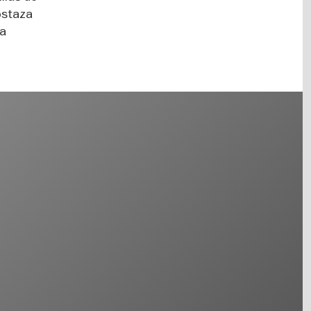
mostaza
la