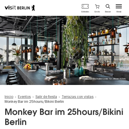
Portal
Cesta
Entradas
Buscar
Menú
oficial
Pasar
de
al
turismo
contenido
de
principal
Berlín
Monkey Bar © Stephan Lemke for 25hours Hotels
Inicio
Eventos
Salir de fiesta
Terrazas con vistas
Monkey Bar im 25hours/Bikini Berlin
Monkey Bar im 25hours/Bikini
Berlin