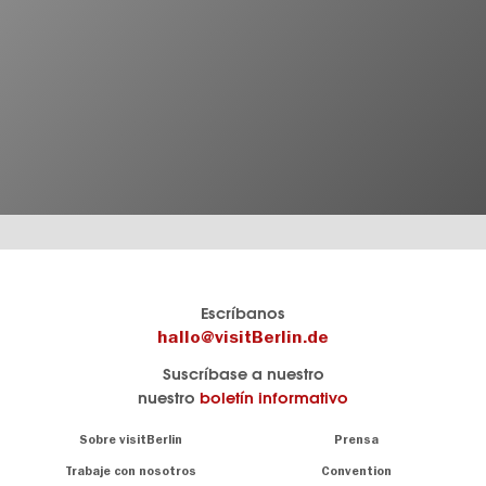
El
visitBerlin-Blog
Escríbanos
portal
Aquí
hallo@visitBerlin.de
de
publican
Suscríbase a nuestro
viajes
los
nuestro
boletín informativo
oficial
Berlin-
de
Insider.
Navigation:
Sobre visitBerlin
Prensa
Berlin
About
visitBerlin.de
Trabaje con nosotros
Convention
Consejos