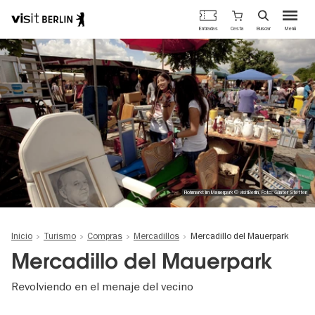
Portal
Cesta
Entradas
Buscar
Menú
oficial
Pasar
de
al
turismo
contenido
de
principal
Berlín
Flohmarkt im Mauerpark © visitBerlin, Foto: Günter Steffen
Inicio
Turismo
Compras
Mercadillos
Mercadillo del Mauerpark
Mercadillo del Mauerpark
Revolviendo en el menaje del vecino