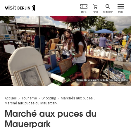
Portail
Panier
Billets
Rechercher
Menu
officiel
Aller
du
au
tourisme
contenu
de
principal
Berlin
Flohmarkt im Mauerpark © visitBerlin, Foto: Günter Steffen
Accueil
Tourisme
Shopping
Marchés aux puces
Marché aux puces du Mauerpark
Marché aux puces du
Mauerpark