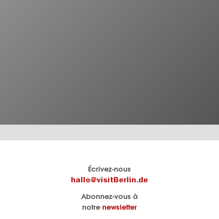
Le
Blog visitBerlin
Écrivez-nous
portail
Les
hallo@visitBerlin.de
officiel
spécialistes
Abonnez-vous à
de
de
notre
newsletter
Berlin
Berlin
visitBerlin.de
écrivent