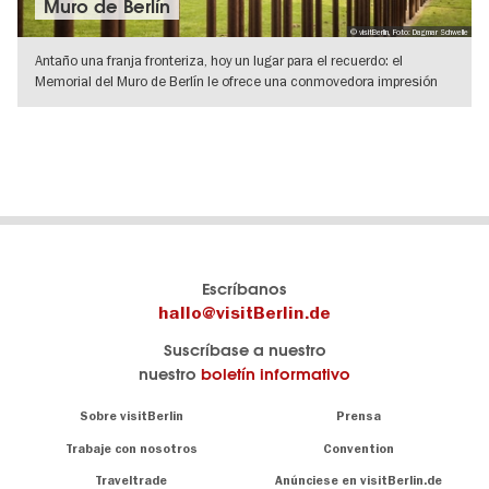
Muro de Berlín
© visitBerlin, Foto: Dagmar Schwelle
Antaño una franja fronteriza, hoy un lugar para el recuerdo: el
Memorial del Muro de Berlín le ofrece una conmovedora impresión
del Berlín
IR A VISTA DE DETALLES
El
visitBerlin-Blog
Escríbanos
portal
Aquí
hallo@visitBerlin.de
de
publican
Suscríbase a nuestro
viajes
los
nuestro
boletín informativo
oficial
Berlin-
de
Insider.
Navigation:
Sobre visitBerlin
Prensa
Berlin
About
visitBerlin.de
Trabaje con nosotros
Convention
Consejos
únicos
Conocemos
Traveltrade
Anúnciese en visitBerlin.de