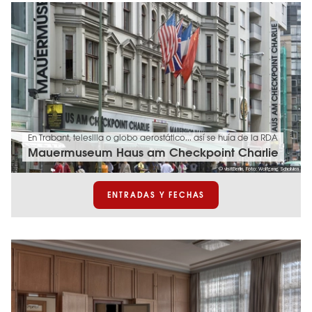
En Trabant, telesilla o globo aerostático... así se huía de la RDA
Mauermuseum Haus am Checkpoint Charlie
© visitBerlin, Foto: Wolfgang Scholvien
ENTRADAS Y FECHAS