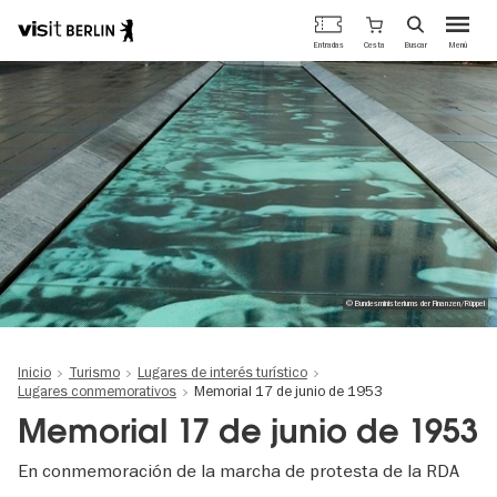
Portal
Cesta
Entradas
Buscar
Menú
oficial
Pasar
de
al
turismo
contenido
de
principal
Berlín
© Bundesministeriums der Finanzen/Rüppel
Inicio
Turismo
Lugares de interés turístico
Lugares conmemorativos
Memorial 17 de junio de 1953
Memorial 17 de junio de 1953
En conmemoración de la marcha de protesta de la RDA