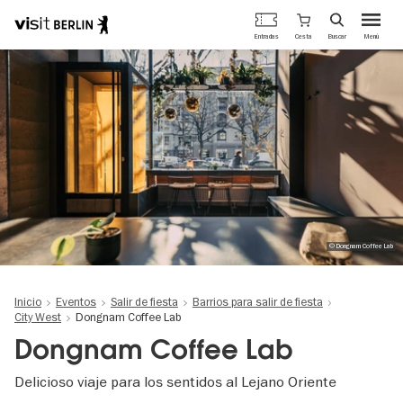
Portal
Cesta
Entradas
Buscar
Menú
oficial
Pasar
de
al
turismo
contenido
de
principal
Berlín
© Dongnam Coffee Lab
Inicio
Eventos
Salir de fiesta
Barrios para salir de fiesta
City West
Dongnam Coffee Lab
Dongnam Coffee Lab
Delicioso viaje para los sentidos al Lejano Oriente