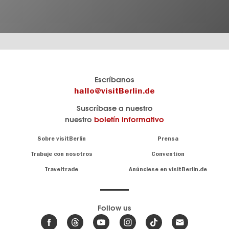
El
visitBerlin-Blog
Escríbanos
portal
Aquí
hallo@visitBerlin.de
de
publican
Suscríbase a nuestro
viajes
los
nuestro
boletín informativo
oficial
Berlin-
de
Insider.
Navigation:
Sobre visitBerlin
Prensa
Berlin
About
visitBerlin.de
Trabaje con nosotros
Convention
Consejos
únicos
Conocemos
Traveltrade
Anúnciese en visitBerlin.de
para
Berlín y
toda
estamos
a
la
su
.
capital
disposición
Follow us
Le
Noticias