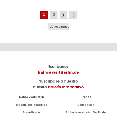
Paginación
Página
Página
Siguiente
Última
1
2
actual
página
página
22 resultados
El
visitBerlin-Blog
Escríbanos
portal
Aquí
hallo@visitBerlin.de
de
publican
Suscríbase a nuestro
viajes
los
nuestro
boletín informativo
oficial
Berlin-
de
Insider.
Navigation:
Sobre visitBerlin
Prensa
Berlin
About
visitBerlin.de
Trabaje con nosotros
Convention
Consejos
únicos
Conocemos
Traveltrade
Anúnciese en visitBerlin.de
para
Berlín y