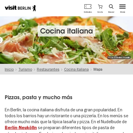
Portal
Cesta
Entradas
Buscar
Menú
oficial
Pasar
de
al
turismo
contenido
Cocina italiana
de
principal
Berlín
Pizza © Berliner Republik
Inicio
Turismo
Restaurantes
Cocina italiana
Mapa
Pizzas, pasta y mucho más
En Berlín, la cocina italiana disfruta de una gran popularidad. En
todos los barrios hay un ristorante o una pizzería. En los menús se
ofrece mucho más que la típica lasaña y pizza. En el Nudelbude de
se preparan diferentes tipos de pasta de
Berlín-Neukölln