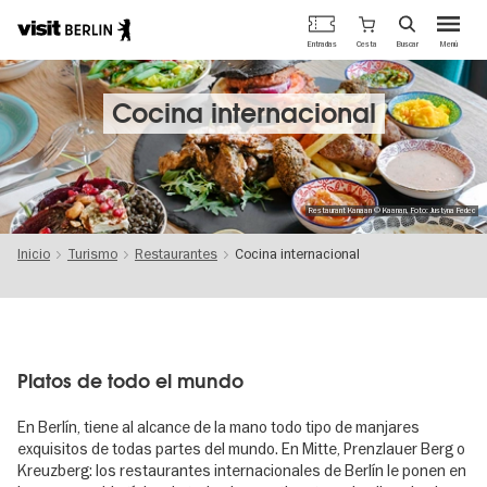
Portal
Cesta
Entradas
Buscar
Menú
oficial
Pasar
de
al
turismo
contenido
Cocina internacional
de
principal
Berlín
Restaurant Kanaan © Kaanan, Foto: Justyna Fedec
Inicio
Turismo
Restaurantes
Cocina internacional
Platos de todo el mundo
En Berlín, tiene al alcance de la mano todo tipo de manjares
exquisitos de todas partes del mundo. En Mitte, Prenzlauer Berg o
Kreuzberg: los restaurantes internacionales de Berlín le ponen en