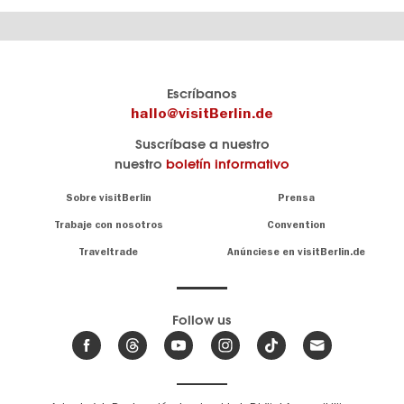
El
visitBerlin-Blog
Escríbanos
portal
Aquí
hallo@visitBerlin.de
de
publican
Suscríbase a nuestro
viajes
los
nuestro
boletín informativo
oficial
Berlin-
de
Insider.
Navigation:
Sobre visitBerlin
Prensa
Berlin
About
visitBerlin.de
Trabaje con nosotros
Convention
Consejos
únicos
Conocemos
Traveltrade
Anúnciese en visitBerlin.de
para
Berlín y
toda
estamos
a
la
su
.
capital
disposición
Follow us
Le
Noticias
ofrecemos
de
ofertas
Berlín,
,
de viaje
eventos