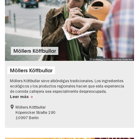
Möllers Köttbullar
© GettyImages, Foto: Hinterhaus Productions
Möllers Köttbullar
Möllers Köttbullar sirve albóndigas tradicionales. Los ingredientes
ecológicos y los productos regionales hacen que esta experiencia
de comida callejera sea especialmente despreocupada.
Leer más
Möllers Köttbullar
‍Köpenicker Straße 190
10997 Berlin