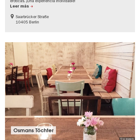
eróticas. ¡Una experiencia inolvidable!
Leer más
Saarbrücker Straße
10405 Berlin
Osmans Töchter
© (c) visumate