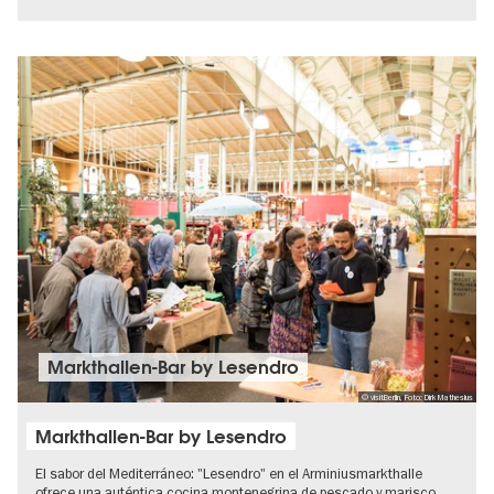
Markthallen-Bar by Lesendro
© visitBerlin, Foto: Dirk Mathesius
Markthallen-Bar by Lesendro
El sabor del Mediterráneo: "Lesendro" en el Arminiusmarkthalle
ofrece una auténtica cocina montenegrina de pescado y marisco.