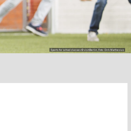
Sports for school classes © visitBerlin, Foto: Dirk Mathesius