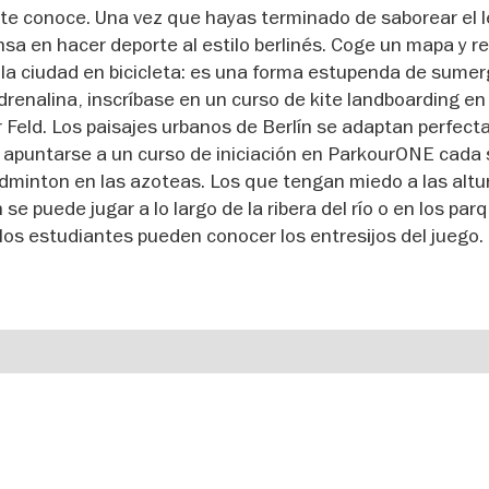
nte conoce. Una vez que hayas terminado de saborear el 
iensa en hacer deporte al estilo berlinés. Coge un mapa y r
e la ciudad en bicicleta: es una forma estupenda de sumer
 adrenalina, inscríbase en un curso de kite landboarding en
Feld. Los paisajes urbanos de Berlín se adaptan perfec
en apuntarse a un curso de iniciación en ParkourONE cada
eedminton en las azoteas. Los que tengan miedo a las altu
e puede jugar a lo largo de la ribera del río o en los par
 los estudiantes pueden conocer los entresijos del juego.