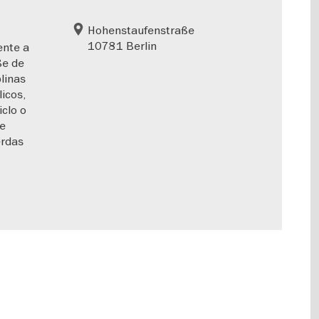
Hohenstaufenstraße
10781 Berlin
ente a
ße de
linas
icos,
iclo o
se
erdas