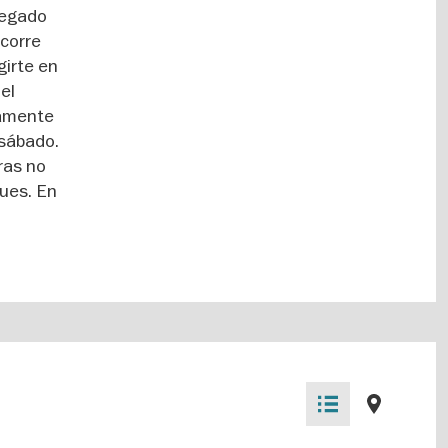
legado
ecorre
girte en
 el
tamente
 sábado.
ras no
ques. En
List
Map
view
view