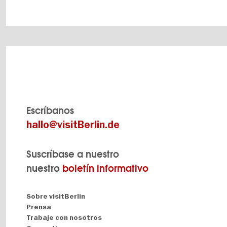
Escríbanos
hallo@visitBerlin.de
Suscríbase a nuestro
nuestro
boletín informativo
Navigation:
Sobre visitBerlin
About
Prensa
Trabaje con nosotros