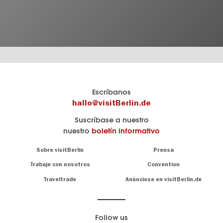
El
visitBerlin-Blog
Escríbanos
portal
Aquí
hallo@visitBerlin.de
de
publican
Suscríbase a nuestro
viajes
los
nuestro
boletín informativo
oficial
Berlin-
de
Insider.
Navigation:
Sobre visitBerlin
Prensa
Berlin
About
visitBerlin.de
Trabaje con nosotros
Convention
Consejos
únicos
Conocemos
Traveltrade
Anúnciese en visitBerlin.de
para
Berlín y
toda
estamos
a
la
su
.
capital
disposición
Follow us