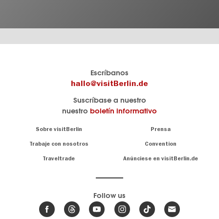
El
visitBerlin-Blog
Escríbanos
portal
Aquí
hallo@visitBerlin.de
de
publican
Suscríbase a nuestro
viajes
los
nuestro
boletín informativo
oficial
Berlin-
de
Insider.
Navigation:
Sobre visitBerlin
Prensa
Berlin
About
visitBerlin.de
Trabaje con nosotros
Convention
Consejos
únicos
Conocemos
Traveltrade
Anúnciese en visitBerlin.de
para
Berlín y
toda
estamos
a
la
su
.
capital
disposición
Follow us
Le
Noticias
ofrecemos