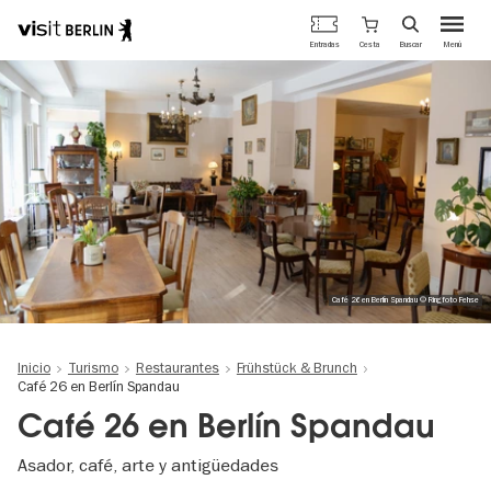
Portal
Cesta
Entradas
Buscar
Menú
oficial
Pasar
de
al
turismo
contenido
de
principal
Berlín
Café 26 en Berlín Spandau © Ringfoto Fehse
Inicio
Turismo
Restaurantes
Frühstück & Brunch
Café 26 en Berlín Spandau
Café 26 en Berlín Spandau
Asador, café, arte y antigüedades