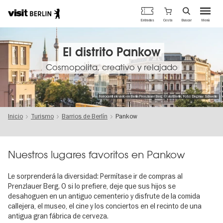
Portal
Cesta
Entradas
Buscar
Menú
oficial
Pasar
de
al
turismo
contenido
El distrito Pankow
de
principal
Berlín
Cosmopolita, creativo y relajado
Ferrocarril elevado en Berlín Prenzlauer Berg © visitBerlin, Foto: Dagmar Schwelle
Inicio
Turismo
Barrios de Berlín
Pankow
Nuestros lugares favoritos en Pankow
Le sorprenderá la diversidad: Permítase ir de compras al
Prenzlauer Berg. O si lo prefiere, deje que sus hijos se
desahoguen en un antiguo cementerio y disfrute de la comida
callejera, el museo, el cine y los conciertos en el recinto de una
antigua gran fábrica de cerveza.