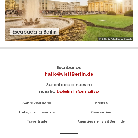
Escapada a Berlín
© visitBerlin, Foto: Dagmar Schwelle
El
visitBerlin-Blog
Escríbanos
portal
Aquí
hallo@visitBerlin.de
de
publican
Suscríbase a nuestro
viajes
los
nuestro
boletín informativo
oficial
Berlin-
de
Insider.
Navigation:
Sobre visitBerlin
Prensa
Berlin
About
visitBerlin.de
Trabaje con nosotros
Convention
Consejos
únicos
Conocemos
Traveltrade
Anúnciese en visitBerlin.de
para
Berlín y
toda
estamos
a
la
su