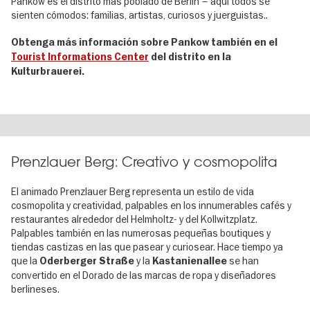
Pankow es el distrito más poblado de Berlín – aquí todos se
sienten cómodos: familias, artistas, curiosos y juerguistas..
Obtenga más información sobre Pankow también en el
Tourist Informations Center
del distrito en la
Kulturbrauerei.
Prenzlauer Berg: Creativo y cosmopolita
El animado Prenzlauer Berg representa un estilo de vida
cosmopolita y creatividad, palpables en los innumerables cafés y
restaurantes alrededor del Helmholtz- y del Kollwitzplatz.
Palpables también en las numerosas pequeñas boutiques y
tiendas castizas en las que pasear y curiosear. Hace tiempo ya
que la
y la
se han
Oderberger Straße
Kastanienallee
convertido en el Dorado de las marcas de ropa y diseñadores
berlineses.