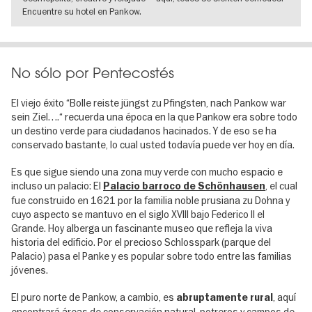
Encuentre su hotel en Pankow.
IR A VISTA DE DETALLES
No sólo por Pentecostés
El viejo éxito “Bolle reiste jüngst zu Pfingsten, nach Pankow war
sein Ziel….“ recuerda una época en la que Pankow era sobre todo
un destino verde para ciudadanos hacinados. Y de eso se ha
conservado bastante, lo cual usted todavía puede ver hoy en día.
Es que sigue siendo una zona muy verde con mucho espacio e
incluso un palacio: El
, el cual
Palacio barroco de Schönhausen
fue construido en 1621 por la familia noble prusiana zu Dohna y
cuyo aspecto se mantuvo en el siglo XVIII bajo Federico II el
Grande. Hoy alberga un fascinante museo que refleja la viva
historia del edificio. Por el precioso Schlosspark (parque del
Palacio) pasa el Panke y es popular sobre todo entre las familias
jóvenes.
El puro norte de Pankow, a cambio, es
, aquí
abruptamente rural