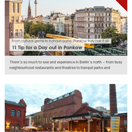
From cultural gems to tranquil parks, Pankow truly has it all
11 Tip for a Day out in Pankow
© visitBerlin, Foto: Dagmar Schwelle
There's so much to see and experience in Berlin's north – from busy
neighbourhood restaurants and theatres to tranquil parks and
historical
IR A VISTA DE DETALLES